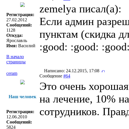
zemelya писал(a):
Регистрация:
Если админ разреш
27.02.2012
Сообщений:
1128
пунктам (скидка д
Откуда:
Ярославль
:good: :good: :good
Имя:
Василий
В начало
страницы
Написано: 24.12.2015, 17:08
ceram
Сообщение
#64
Это очень хорошая
на лечение, 10% н
Наш человек
сотрудников. Правда
Регистрация:
12.06.2010
Сообщений:
5824