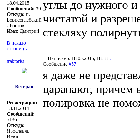
углы до нужного и
18.04.2015
Сообщений:
39
Откуда:
п.
чистатой и разреше
Борисоглебский
- Ростов
стекляху полирнут
Имя:
Дмитрий
В начало
страницы
Написано: 18.05.2015, 18:18
traktorist
Сообщение
#57
я даже не предста
царапают, причем 
Ветеран
полировка не помож
Регистрация:
13.11.2014
Сообщений:
5136
Откуда:
Ярославль
Имя: