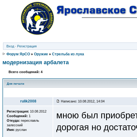
Вход
·
Регистрация
Форум ЯрСО
»
Оружие
»
Стрельба из лука
модернизация арбалета
Всего сообщений: 4
Для печати
Автор
rulik2008
Написано: 10.08.2012, 14:04
Регистрация:
10.08.2012
мною был приобрет
Сообщений:
1
Откуда:
переславль
дорогая но достато
залесский
Имя:
руслан