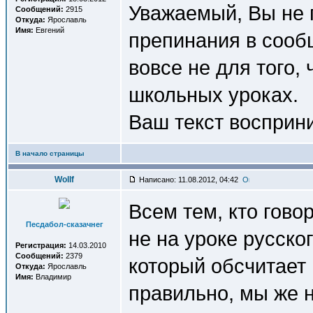
Уважаемый, Вы не 
Сообщений:
2915
Откуда:
Ярославль
Имя:
Евгений
препинания в сооб
вовсе не для того,
школьных уроках.
Ваш текст восприни
В начало страницы
Wollf
Написано: 11.08.2012, 04:42
Всем тем, кто гово
Песдабол-сказачнег
не на уроке русско
Регистрация:
14.03.2010
Сообщений:
2379
который обсчитает 
Откуда:
Ярославль
Имя:
Владимир
правильно, мы же н