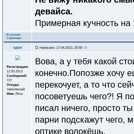
девайса.
Примерная кучность на 
В начало
страницы
одон
Написано: 17.04.2013, 20:58
Вова, а у тебя какой сто
Регистрация:
конечно.Попозже хочу ещ
12.03.2013
Сообщений:
727
перекочует, а то что сей
Откуда:
Заволжский
посоветуешь чего?! Я по
Имя:
Лёха
писал ничего, просто ты
парни подскажут чего, м
оптике волокёшь.