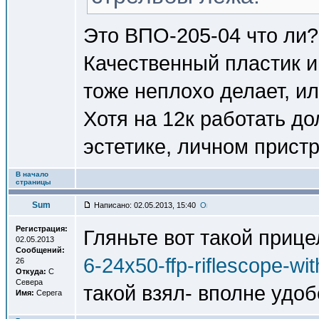
Это ВПО-205-04 что ли?
Качественный пластик и 
тоже неплохо делает, и
Хотя на 12к работать до
эстетике, личном пристр
В начало
страницы
Sum
Написано: 02.05.2013, 15:40
Регистрация:
Гляньте вот такой прице
02.05.2013
Сообщений:
6-24x50-ffp-riflescope-wit
26
Откуда:
С
Севера
такой взял- вполне удо
Имя:
Серега