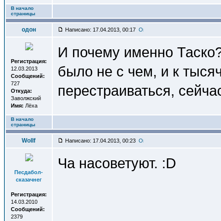
В начало
страницы
одон
Написано: 17.04.2013, 00:17
И почему именно Таско?
Регистрация:
было не с чем, и к тыс
12.03.2013
Сообщений:
727
перестраиваться, сейча
Откуда:
Заволжский
Имя:
Лёха
В начало
страницы
Wollf
Написано: 17.04.2013, 00:23
Ча насоветуют. :D
Песдабол-
сказачнег
Регистрация:
14.03.2010
Сообщений:
2379