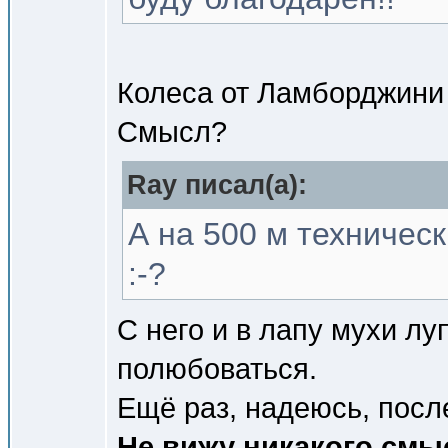
Колеса от Ламборджини
Смысл?
Ray писал(a):
А на 500 м техничес
:-?
С него и в лапу мухи лу
полюбоваться.
Ещё раз, надеюсь, посл
Не вижу никакого смыс