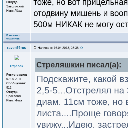
тоже, но вот прицельная
Откуда:
Заволжский
отодвину мишень и воопш
Имя:
Лёха
500м НИКАК не могу оста
В начало
страницы
raven76rus
Написано: 16.04.2013, 23:38
Стреляшкин писал(a):
Стрелок
Регистрация:
Подскажите, какой в
07.06.2011
Сообщений:
2,5-5...Отстрелял на
812
Откуда:
Ярославль
диам. 11см тоже, но 
Имя:
Илья
листа....Проще гово
увижу...Идею, застре