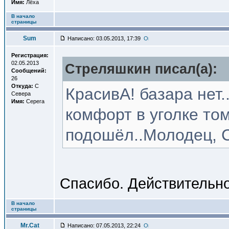
Имя:
Лёха
В начало
страницы
Sum
Написано: 03.05.2013, 17:39
Регистрация:
02.05.2013
Стреляшкин писал(a):
Сообщений:
26
Откуда:
С
КрасивА! базара нет.
Севера
Имя:
Серега
комфорт в уголке томи
подошёл..Молодец, С
Спасибо. Действительно
В начало
страницы
Mr.Cat
Написано: 07.05.2013, 22:24