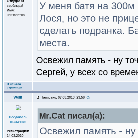
Откуда:
от
У меня батя на 300м 
верблюда!
Имя:
Лося, но это не при
неизвестно
сделать подранка. Б
места.
Освежил память - ну точ
Сергей, у всех со времен
В начало
страницы
Wollf
Написано: 07.05.2013, 23:58
Mr.Cat писал(a):
Песдабол-
сказачнег
Освежил память - ну
Регистрация:
14.03.2010