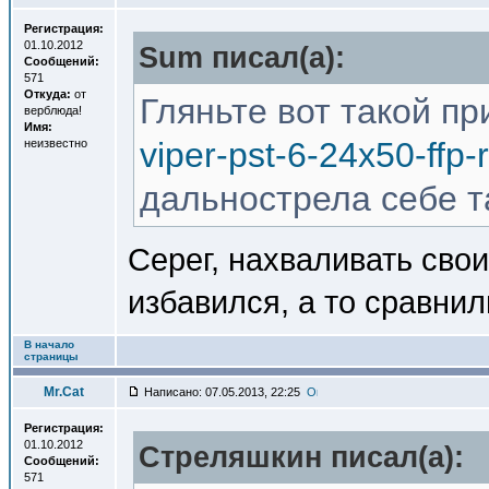
Регистрация:
01.10.2012
Sum писал(a):
Сообщений:
571
Откуда:
от
Гляньте вот такой п
верблюда!
Имя:
viper-pst-6-24x50-ffp-r
неизвестно
дальнострела себе т
Серег, нахваливать свои
избавился, а то сравнили
В начало
страницы
Mr.Cat
Написано: 07.05.2013, 22:25
Регистрация:
01.10.2012
Стреляшкин писал(a):
Сообщений:
571