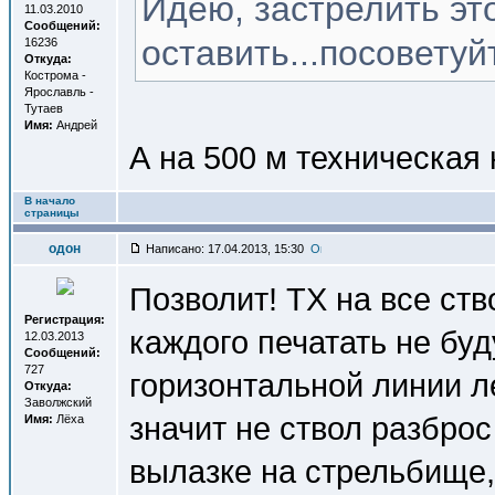
Идею, застрелить эт
11.03.2010
Сообщений:
оставить...посоветуй
16236
Откуда:
Кострома -
Ярославль -
Тутаев
Имя:
Андрей
А на 500 м техническая 
В начало
страницы
одон
Написано: 17.04.2013, 15:30
Позволит! ТХ на все ств
Регистрация:
каждого печатать не буд
12.03.2013
Сообщений:
727
горизонтальной линии ле
Откуда:
Заволжский
значит не ствол разброс
Имя:
Лёха
вылазке на стрельбище,