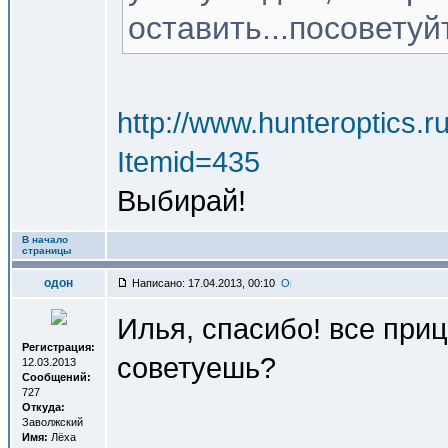
оставить...посоветуй
http://www.hunteroptics.
Itemid=435
Выбирай!
В начало
страницы
одон
Написано: 17.04.2013, 00:10
Илья, спасибо! все приц
Регистрация:
советуешь?
12.03.2013
Сообщений:
727
Откуда:
Заволжский
Имя:
Лёха