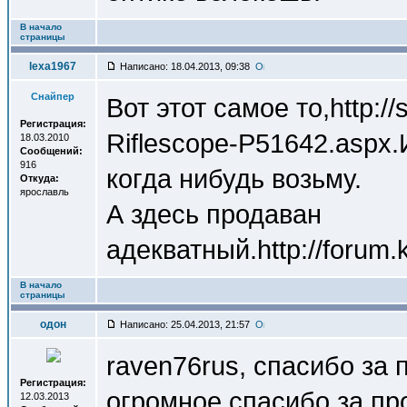
В начало
страницы
lexa1967
Написано: 18.04.2013, 09:38
Снайпер
Вот этот самое то,http:
Регистрация:
Riflescope-P51642.aspx.
18.03.2010
Сообщений:
916
когда нибудь возьму.
Откуда:
ярославль
А здесь продаван
адекватный.http://forum.k
В начало
страницы
одон
Написано: 25.04.2013, 21:57
raven76rus, спасибо за 
Регистрация:
огромное спасибо за про
12.03.2013