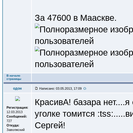
За 47600 в Мааскве.
В начало
страницы
одон
Написано: 03.05.2013, 17:09
КрасивА! базара нет....
Регистрация:
уголке томится :tss:...
12.03.2013
Сообщений:
727
Сергей!
Откуда:
Заволжский