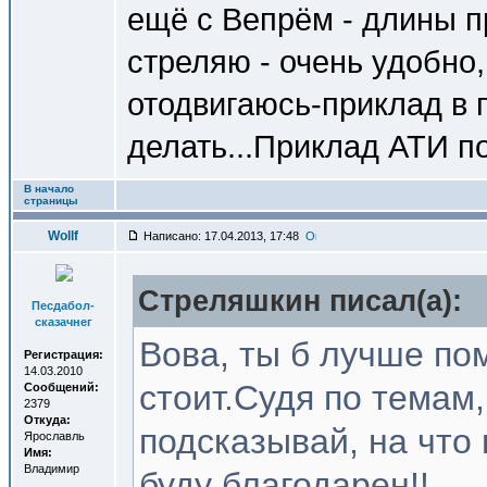
ещё с Вепрём - длины пр
стреляю - очень удобно,
отодвигаюсь-приклад в 
делать...Приклад АТИ по
В начало
страницы
Wollf
Написано: 17.04.2013, 17:48
Стреляшкин писал(a):
Песдабол-
сказачнег
Вова, ты б лучше пом
Регистрация:
14.03.2010
стоит.Судя по темам,
Сообщений:
2379
Откуда:
подсказывай, на что 
Ярославль
Имя:
Владимир
буду благодарен!!