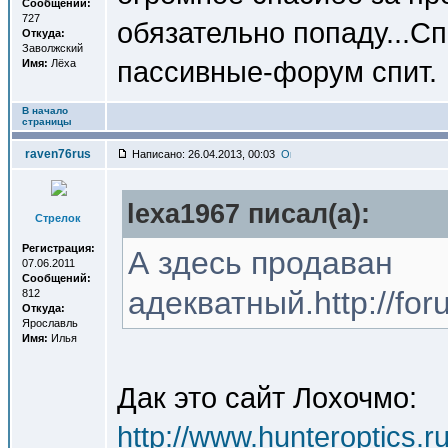
Сообщений:
727
обязательно попаду...С
Откуда:
Заволжский
пассивные-форум спит.
Имя:
Лёха
В начало
страницы
raven76rus
Написано: 26.04.2013, 00:03
lexa1967 писал(a):
Стрелок
Регистрация:
А здесь продаван
07.06.2011
Сообщений:
адекватный.http://for
812
Откуда:
Ярославль
Имя:
Илья
Дак это сайт Лохочмо:
http://www.hunteroptics.