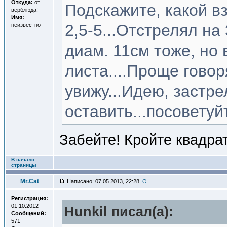
Откуда:
от
Подскажите, какой в
верблюда!
Имя:
2,5-5...Отстрелял на
неизвестно
диам. 11см тоже, но 
листа....Проще гово
увижу...Идею, застре
оставить...посоветуй
Забейте! Кройте квадра
В начало
страницы
Mr.Cat
Написано: 07.05.2013, 22:28
Регистрация:
01.10.2012
Hunkil писал(a):
Сообщений:
571