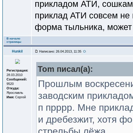
прикладом АТИ, сошкам
приклад АТИ совсем не 
форма тыльника, может 
В начало
страницы
Hunkil
Написано: 26.04.2013, 11:35
Tom писал(a):
Регистрация:
28.03.2010
Сообщений:
Прошлым воскресени
9520
Откуда:
заводским прикладо
Ярославль
Имя:
Сергей
п прррр. Мне прикла
и дребезжит, хотя ф
стрельбы лёжа.