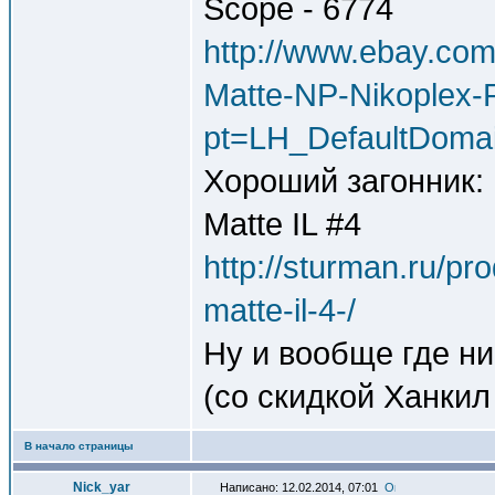
Scope - 6774
http://www.ebay.co
Matte-NP-Nikoplex-
pt=LH_DefaultDoma
Хороший загонник: 
Matte IL #4
http://sturman.ru/pr
matte-il-4-/
Ну и вообще где ни
(со скидкой Ханкил
В начало страницы
Nick_yar
Написано: 12.02.2014, 07:01