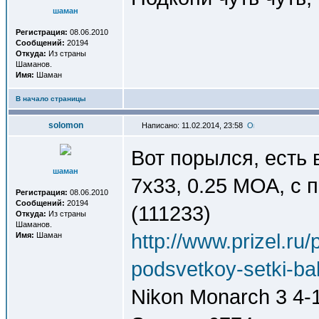
шаман
Регистрация:
08.06.2010
Сообщений:
20194
Откуда:
Из страны
Шаманов.
Имя:
Шаман
В начало страницы
solomon
Написано: 11.02.2014, 23:58
Вот порылся, есть
шаман
7x33, 0.25 МОА, с по
Регистрация:
08.06.2010
Сообщений:
20194
(111233)
Откуда:
Из страны
Шаманов.
http://www.prizel.ru
Имя:
Шаман
podsvetkoy-setki-ball
Nikon Monarch 3 4-