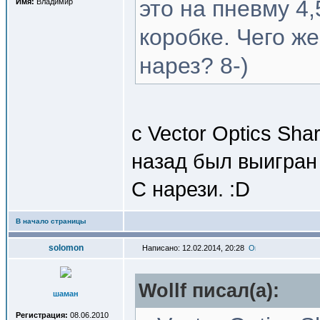
это на пневму 4,
Имя:
Владимир
коробке. Чего же
нарез? 8-)
с Vector Optics Sha
назад был выигран 
С нарези. :D
В начало страницы
solomon
Написано: 12.02.2014, 20:28
Wollf писал(a):
шаман
Регистрация:
08.06.2010