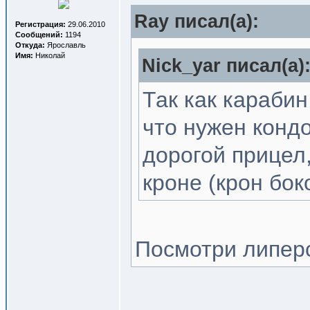
Ray писал(a):
Регистрация:
29.06.2010
Сообщений:
1194
Откуда:
Ярославль
Имя:
Николай
Nick_yar писал(a)
Так как карабин
что нужен конд
дорогой прицел,
кроне (крон бок
Посмотри липер