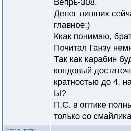
Вепрь-308.
Денег лишних сейча
главное:)
Ккак понимаю, брат
Почитал Ганзу немн
Так как карабин бу
кондовый достаточн
кратностью до 4, н
Ы?
П.С. в оптике полн
только со смайлика
В начало страницы