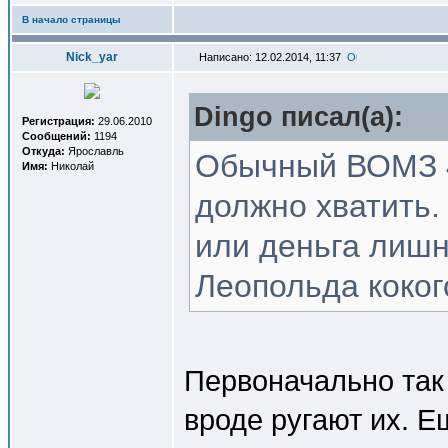
В начало страницы
Nick_yar
Написано: 12.02.2014, 11:37
Dingo писал(a):
Регистрация:
29.06.2010
Сообщений:
1194
Откуда:
Ярославль
Обычный ВОМЗ 4
Имя:
Николай
должно хватить.
или деньга лишн
Леопольда коког
Первоначально так 
вроде ругают их. 