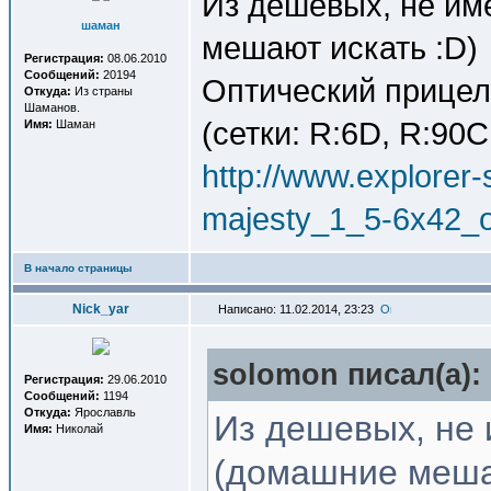
Из дешевых, не им
шаман
мешают искать :D)
Регистрация:
08.06.2010
Сообщений:
20194
Оптический прицел
Откуда:
Из страны
Шаманов.
(сетки: R:6D, R:90C
Имя:
Шаман
http://www.explorer-s
majesty_1_5-6x42_
В начало страницы
Nick_yar
Написано: 11.02.2014, 23:23
solomon писал(a):
Регистрация:
29.06.2010
Сообщений:
1194
Откуда:
Ярославль
Из дешевых, не 
Имя:
Николай
(домашние меша