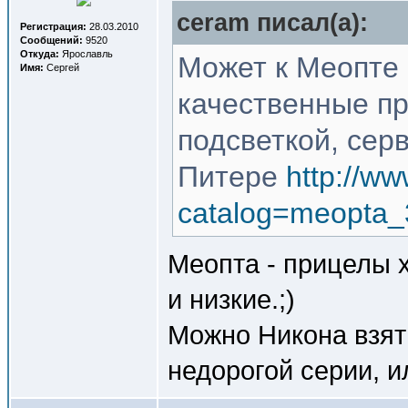
ceram писал(a):
Регистрация:
28.03.2010
Сообщений:
9520
Откуда:
Ярославль
Может к Меопте 
Имя:
Сергей
качественные пр
подсветкой, серв
Питере
http://ww
catalog=meopta_
Меопта - прицелы х
и низкие.;)
Можно Никона взят
недорогой серии, и