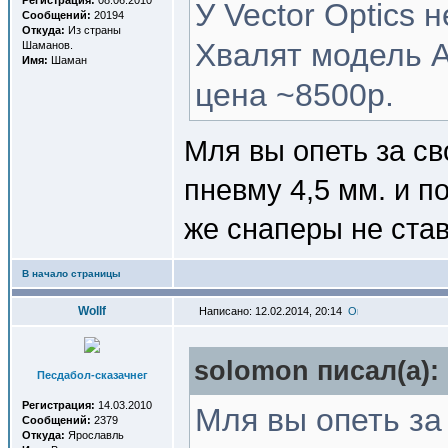
Регистрация:
08.06.2010
У Vector Optics 
Сообщений:
20194
Откуда:
Из страны
Хвалят модель A
Шаманов.
Имя:
Шаман
цена ~8500р.
Мля вы опеть за сво
пневму 4,5 мм. и п
же снаперы не став
В начало страницы
Wollf
Написано: 12.02.2014, 20:14
solomon писал(a):
Песдабол-сказачнег
Регистрация:
14.03.2010
Мля вы опеть за 
Сообщений:
2379
Откуда:
Ярославль