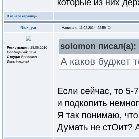
которые из них де
В начало страницы
Nick_yar
Написано: 11.02.2014, 22:59
solomon писал(a):
Регистрация:
29.06.2010
Сообщений:
1194
Откуда:
Ярославль
А каков буджет т
Имя:
Николай
Если сейчас, то 5-
и подкопить немно
Я так понимаю, чт
Думать не стОит? 