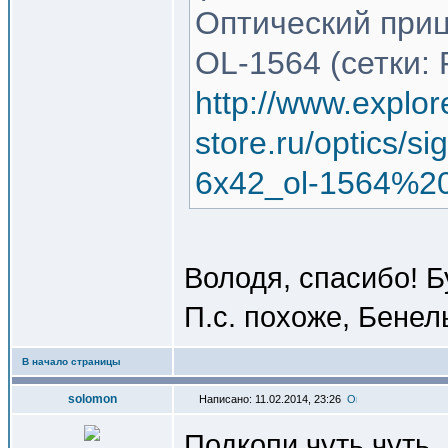
Оптический приц
OL-1564 (сетки: 
http://www.explor
store.ru/optics/s
6x42_ol-1564%20
Володя, спасибо! Б
П.с. похоже, Бенел
В начало страницы
solomon
Написано: 11.02.2014, 23:26
Подкопи чуть чуть,