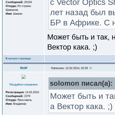
с Vector Optics 
Сообщений:
20194
Откуда:
Из страны
лет назад был в
Шаманов.
Имя:
Шаман
БР в Африке. С 
Может быть и так, 
Вектор кака. ;)
В начало страницы
Wollf
Написано: 12.02.2014, 20:39
solomon писал(a):
Песдабол-сказачнег
Регистрация:
14.03.2010
Может быть и так
Сообщений:
2379
Откуда:
Ярославль
а Вектор кака. ;)
Имя:
Владимир