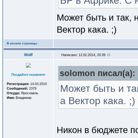
БР в Африке. С 
Может быть и так, 
Вектор кака. ;)
В начало страницы
Wollf
Написано: 12.02.2014, 20:39
solomon писал(a):
Песдабол-сказачнег
Регистрация:
14.03.2010
Может быть и так
Сообщений:
2379
Откуда:
Ярославль
а Вектор кака. ;)
Имя:
Владимир
Никон в бюджете п