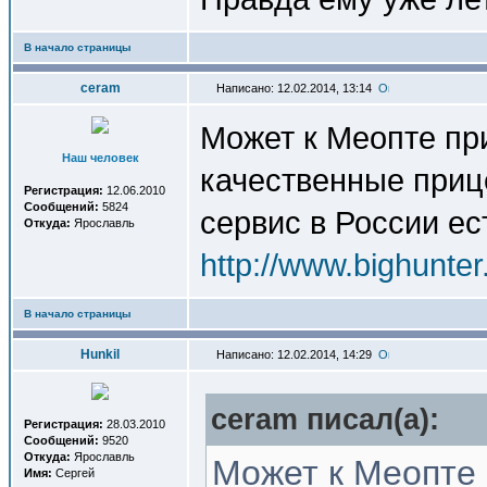
В начало страницы
ceram
Написано: 12.02.2014, 13:14
Может к Меопте пр
Наш человек
качественные прице
Регистрация:
12.06.2010
Сообщений:
5824
сервис в России ес
Откуда:
Ярославль
http://www.bighunte
В начало страницы
Hunkil
Написано: 12.02.2014, 14:29
ceram писал(a):
Регистрация:
28.03.2010
Сообщений:
9520
Откуда:
Ярославль
Может к Меопте 
Имя:
Сергей