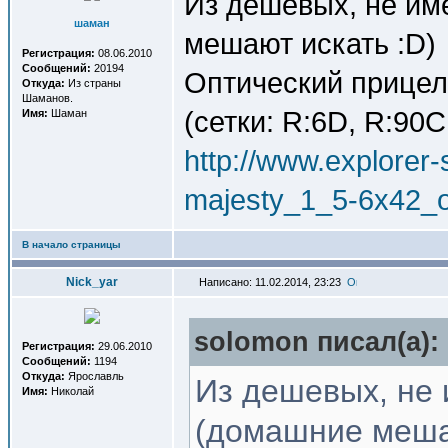
Из дешевых, не им
шаман
мешают искать :D)
Регистрация:
08.06.2010
Сообщений:
20194
Оптический прицел
Откуда:
Из страны
Шаманов.
(сетки: R:6D, R:90C
Имя:
Шаман
http://www.explorer-s
majesty_1_5-6x42_
В начало страницы
Nick_yar
Написано: 11.02.2014, 23:23
solomon писал(a):
Регистрация:
29.06.2010
Сообщений:
1194
Откуда:
Ярославль
Из дешевых, не 
Имя:
Николай
(домашние меша