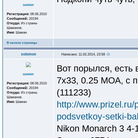
шаман
Регистрация:
08.06.2010
Сообщений:
20194
Откуда:
Из страны
Шаманов.
Имя:
Шаман
В начало страницы
solomon
Написано: 11.02.2014, 23:58
Вот порылся, есть
шаман
7x33, 0.25 МОА, с по
Регистрация:
08.06.2010
Сообщений:
20194
(111233)
Откуда:
Из страны
Шаманов.
http://www.prizel.ru
Имя:
Шаман
podsvetkoy-setki-ball
Nikon Monarch 3 4-