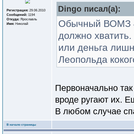
Dingo писал(a):
Регистрация:
29.06.2010
Сообщений:
1194
Откуда:
Ярославль
Обычный ВОМЗ 4
Имя:
Николай
должно хватить.
или деньга лишн
Леопольда коког
Первоначально так 
вроде ругают их. 
В любом случае спа
В начало страницы