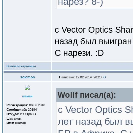
нарез? 8-)
с Vector Optics Sha
назад был выигран 
С нарези. :D
В начало страницы
solomon
Написано: 12.02.2014, 20:28
Wollf писал(a):
шаман
Регистрация:
08.06.2010
с Vector Optics 
Сообщений:
20194
Откуда:
Из страны
лет назад был в
Шаманов.
Имя:
Шаман