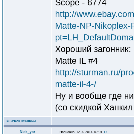
Scope - 6774
http://www.ebay.co
Matte-NP-Nikoplex-
pt=LH_DefaultDoma
Хороший загонник: 
Matte IL #4
http://sturman.ru/pr
matte-il-4-/
Ну и вообще где ни
(со скидкой Ханкил
В начало страницы
Nick_yar
Написано: 12.02.2014, 07:01