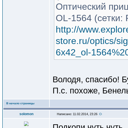
Оптический приц
OL-1564 (сетки: 
http://www.explor
store.ru/optics/s
6x42_ol-1564%20
Володя, спасибо! Б
П.с. похоже, Бенел
В начало страницы
solomon
Написано: 11.02.2014, 23:26
Подкопи чуть чуть,