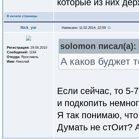
которые из них де
В начало страницы
Nick_yar
Написано: 11.02.2014, 22:59
solomon писал(a):
Регистрация:
29.06.2010
Сообщений:
1194
Откуда:
Ярославль
А каков буджет т
Имя:
Николай
Если сейчас, то 5-
и подкопить немно
Я так понимаю, чт
Думать не стОит? 