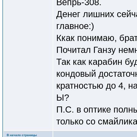
Вепрь-308.
Денег лишних сейча
главное:)
Ккак понимаю, брат
Почитал Ганзу немн
Так как карабин бу
кондовый достаточн
кратностью до 4, н
Ы?
П.С. в оптике полн
только со смайлика
В начало страницы