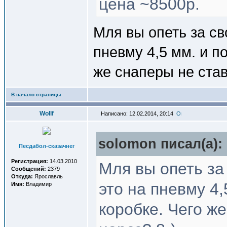
цена ~8500р.
Мля вы опеть за сво
пневму 4,5 мм. и п
же снаперы не став
В начало страницы
Wollf
Написано: 12.02.2014, 20:14
solomon писал(a):
Песдабол-сказачнег
Регистрация:
14.03.2010
Мля вы опеть за 
Сообщений:
2379
Откуда:
Ярославль
это на пневму 4,
Имя:
Владимир
коробке. Чего же