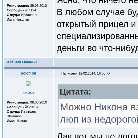
Регистрация:
29.06.2010
В любом случае бу
Сообщений:
1194
Откуда:
Ярославль
Имя:
Николай
открытый прицел и 
специализированны
деньги во что-нибу
В начало страницы
solomon
Написано: 12.02.2014, 16:50
Цитата:
шаман
Регистрация:
08.06.2010
Можно Никона вз
Сообщений:
20194
Откуда:
Из страны
люп из недорогой
Шаманов.
Имя:
Шаман
Дак вот мы не дого