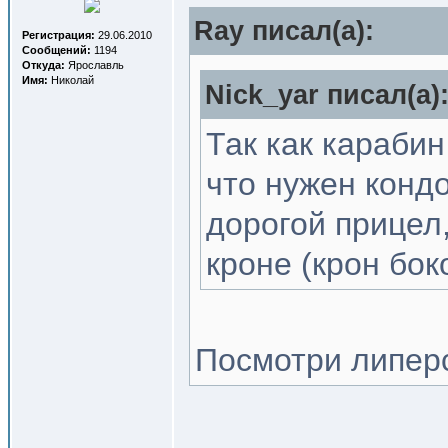
Ray писал(a):
Регистрация:
29.06.2010
Сообщений:
1194
Откуда:
Ярославль
Имя:
Николай
Nick_yar писал(a)
Так как карабин
что нужен конд
дорогой прицел,
кроне (крон бок
Посмотри липер