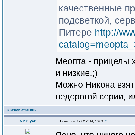
качественные пр
подсветкой, серв
Питере
http://ww
catalog=meopta_
Меопта - прицелы х
и низкие.;)
Можно Никона взят
недорогой серии, и
В начало страницы
Nick_yar
Написано: 12.02.2014, 16:09
Ясно, что ничего не