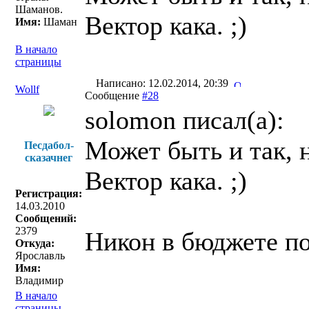
Шаманов.
Вектор кака. ;)
Имя:
Шаман
В начало
страницы
Написано: 12.02.2014, 20:39
Wollf
Сообщение
#28
solomon писал(a):
Может быть и так, 
Песдабол-
сказачнег
Вектор кака. ;)
Регистрация:
14.03.2010
Сообщений:
2379
Никон в бюджете по
Откуда:
Ярославль
Имя:
Владимир
В начало
страницы