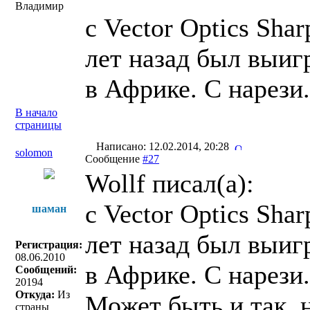
Владимир
с Vector Optics Sha
лет назад был выиг
в Африке. С нарези.
В начало
страницы
Написано: 12.02.2014, 20:28
solomon
Сообщение
#27
Wollf писал(a):
с Vector Optics Sha
шаман
лет назад был выиг
Регистрация:
08.06.2010
в Африке. С нарези.
Сообщений:
20194
Откуда:
Из
Может быть и так, 
страны