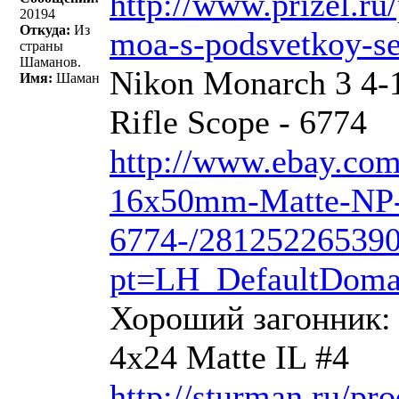
http://www.prizel.ru
20194
Откуда:
Из
moa-s-podsvetkoy-set
страны
Шаманов.
Nikon Monarch 3 4
Имя:
Шаман
Rifle Scope - 6774
http://www.ebay.co
16x50mm-Matte-NP-N
6774-/28125226539
pt=LH_DefaultDoma
Хороший загонник: 
4x24 Matte IL #4
http://sturman.ru/pr