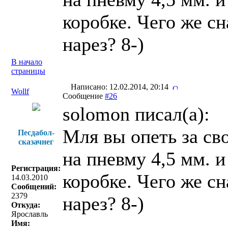
коробке. Чего же сн
нарез? 8-)
В начало
страницы
Написано: 12.02.2014, 20:14
Wollf
Сообщение
#26
solomon писал(a):
Мля вы опеть за сво
Песдабол-
сказачнег
на пневму 4,5 мм. и
Регистрация:
коробке. Чего же сн
14.03.2010
Сообщений:
2379
нарез? 8-)
Откуда:
Ярославль
Имя: