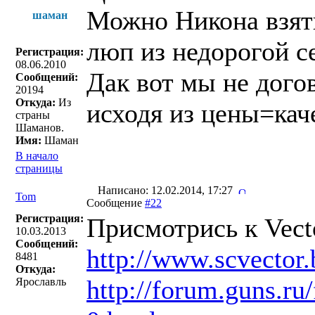
Можно Никона взять
шаман
люп из недорогой се
Регистрация:
08.06.2010
Дак вот мы не дого
Сообщений:
20194
Откуда:
Из
исходя из цены=каче
страны
Шаманов.
Имя:
Шаман
В начало
страницы
Написано: 12.02.2014, 17:27
Tom
Сообщение
#22
Регистрация:
Присмотрись к Vect
10.03.2013
Сообщений:
http://www.scvector.
8481
Откуда:
http://forum.guns.r
Ярославль