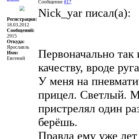
Сообщение
#17
Nick_yar писал(a):
Регистрация:
18.03.2012
Сообщений:
2915
Откуда:
Ярославль
Первоначально так 
Имя:
Евгений
качеству, вроде руг
У меня на пневмати
прицел. Светлый. М
пристрелял один раз
берёшь.
Правда ему уже лет