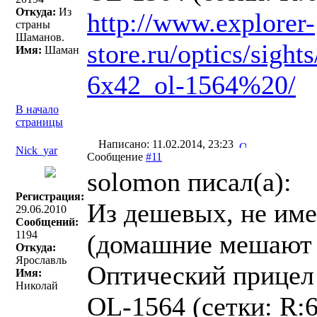
Откуда:
Из
http://www.explorer-
страны
Шаманов.
store.ru/optics/sight
Имя:
Шаман
6x42_ol-1564%20/
В начало
страницы
Написано: 11.02.2014, 23:23
Nick_yar
Сообщение
#11
solomon писал(a):
Регистрация:
Из дешевых, не име
29.06.2010
Сообщений:
1194
(домашние мешают 
Откуда:
Ярославль
Оптический прицел
Имя:
Николай
OL-1564 (сетки: R: