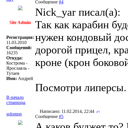
Сообщение
#4
Nick_yar писал(a):
Так как карабин буд
Site Admin
нужен кондовый дос
Регистрация:
11.03.2010
дорогой прицел, кр
Сообщений:
16235
Откуда:
кроне (крон боковой
Кострома -
Ярославль -
Тутаев
Имя:
Андрей
Посмотри липерсы.
В начало
страницы
Написано: 11.02.2014, 22:44
solomon
Сообщение
#5
А каков буджет то? 