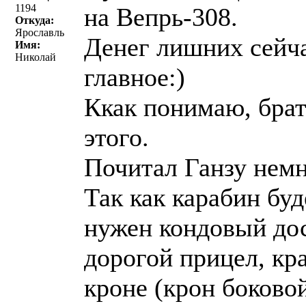
1194
на Вепрь-308.
Откуда:
Ярославль
Денег лишних сейча
Имя:
Николай
главное:)
Ккак понимаю, брат
этого.
Почитал Ганзу немн
Так как карабин буд
нужен кондовый дос
дорогой прицел, кр
кроне (крон боковой