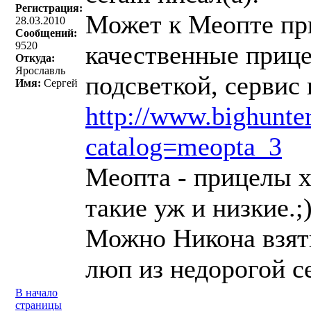
Регистрация:
Может к Меопте при
28.03.2010
Сообщений:
9520
качественные прице
Откуда:
Ярославль
подсветкой, сервис 
Имя:
Сергей
http://www.bighunter
catalog=meopta_3
Меопта - прицелы х
такие уж и низкие.;
Можно Никона взять
люп из недорогой се
В начало
страницы