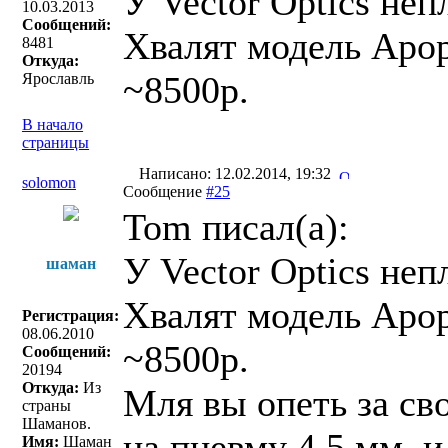
У Vector Optics непл
10.03.2013
Сообщений:
Хвалят модель Apop
8481
Откуда:
~8500р.
Ярославль
В начало
страницы
Написано: 12.02.2014, 19:32
solomon
Сообщение
#25
Tom писал(a):
У Vector Optics непл
шаман
Хвалят модель Apop
Регистрация:
08.06.2010
~8500р.
Сообщений:
20194
Откуда:
Из
Мля вы опеть за сво
страны
Шаманов.
на пневму 4,5 мм. и
Имя:
Шаман