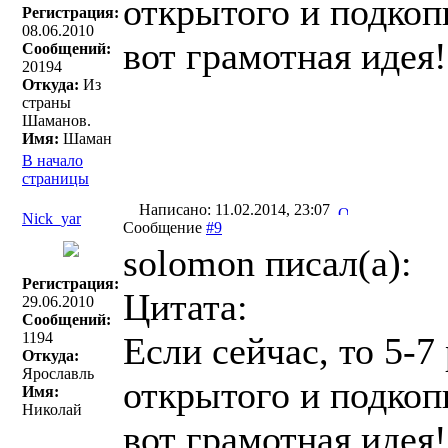
открытого и подкоп
Регистрация:
08.06.2010
вот грамотная идея!
Сообщений:
20194
Откуда:
Из
страны
Шаманов.
Имя:
Шаман
В начало
страницы
Написано: 11.02.2014, 23:07
Nick_yar
Сообщение
#9
solomon писал(a):
Регистрация:
Цитата:
29.06.2010
Сообщений:
1194
Если сейчас, то 5-7
Откуда:
Ярославль
открытого и подкоп
Имя:
Николай
вот грамотная идея!