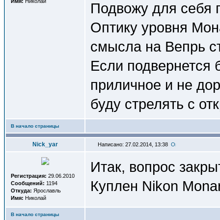
Имя:
Николай
Подвожу для себя 
Оптику уровня Мона
смысла на Вепрь ст
Если подвернется 
приличное и не дор
буду стрелять с от
В начало страницы
Nick_yar
Написано: 27.02.2014, 13:38
Итак, вопрос закры
Регистрация:
29.06.2010
Куплен Nikon Monar
Сообщений:
1194
Откуда:
Ярославль
Имя:
Николай
В начало страницы