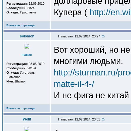
долларовые прицелы
Регистрация:
12.06.2010
Сообщений:
5824
Купера (
http://en.w
Откуда:
Ярославль
В начало страницы
solomon
Написано: 12.02.2014, 23:27
Вот хороший, но не
шаман
многими людьми.
Регистрация:
08.06.2010
Сообщений:
20194
http://sturman.ru/pr
Откуда:
Из страны
Шаманов.
matte-il-4-/
Имя:
Шаман
И не фига не китай
В начало страницы
Wollf
Написано: 12.02.2014, 23:31