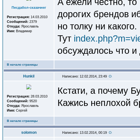
А ежели честно, то
Песдабол-сказачнег
дорогих брендов иб
Регистрация:
14.03.2010
Сообщений:
2379
но толку ни какого.
Откуда:
Ярославль
Имя:
Владимир
Тут
index.php?m=vi
обсуждалось что и 
В начало страницы
Hunkil
Написано: 12.02.2014, 23:49
Кстати, а почему Б
Регистрация:
28.03.2010
Кажись неплохой б
Сообщений:
9520
Откуда:
Ярославль
Имя:
Сергей
В начало страницы
solomon
Написано: 13.02.2014, 00:19