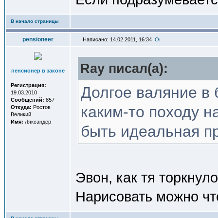
В начало страницы
pensioneer
Написано: 14.02.2011, 16:34
Ray писал(a):
пенсионер в законе
Регистрация:
Долгое валяние в 
19.03.2010
Сообщений:
857
каким-то походу н
Откуда:
Ростов
Великий
Имя:
Ляксандер
быть идеальная пр
Эвон, как тя торкнуло..
Нарисовать можно что