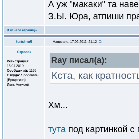
А уж "макаки" та нав
З.Ы. Юра, атпиши пр
В начало страницы
turist-m6
Написано: 17.02.2011, 21:12
Стрелок
Ray писал(a):
Регистрация:
15.04.2010
Сообщений:
1168
Кста, как кратнос
Откуда:
Ярославль
(Бродягино)
Имя:
Алексей
Хм...
тута
под картинкой с