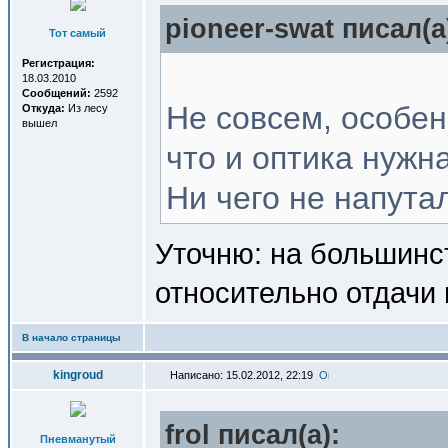
pioneer-swat писал(a
Тот самый
Регистрация:
18.03.2010
Сообщений:
2592
Не совсем, особен
Откуда:
Из лесу
вышел
что и оптика нужн
Ни чего не напутал
Уточню: на большинст
относительно отдачи 
В начало страницы
kingroud
Написано: 15.02.2012, 22:19
frol писал(a):
Пневманутый