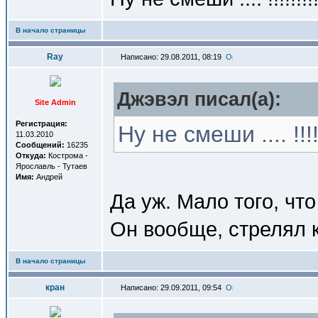
В начало страницы
Ray
Написано: 29.08.2011, 08:19
Джэвэл писал(a):
Site Admin
Регистрация:
Ну не смеши .... !!!!!!
11.03.2010
Сообщений:
16235
Откуда:
Кострома -
Ярославль - Тутаев
Имя:
Андрей
Да уж. Мало того, чт
Он вообще, стрелял к
В начало страницы
кран
Написано: 29.09.2011, 09:54