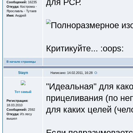
для РСР.
Сообщений:
16235
Откуда:
Кострома -
Ярославль - Тутаев
Имя:
Андрей
Критикуйте... :oops:
В начало страницы
Stayn
Написано: 14.02.2011, 16:28
"Идеальная" для како
Тот самый
прицеливания (по неп
Регистрация:
18.03.2010
для каких целей (чело
Сообщений:
2592
Откуда:
Из лесу
вышел
Если подразумеваетс