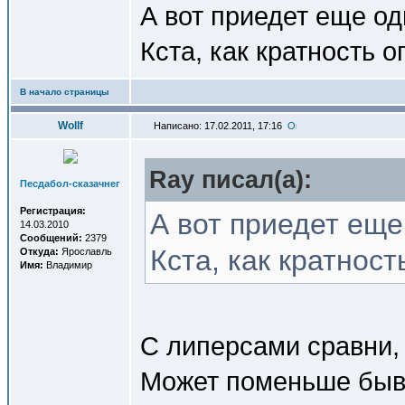
А вот приедет еще од
Кста, как кратность 
В начало страницы
Wollf
Написано: 17.02.2011, 17:16
Ray писал(a):
Песдабол-сказачнег
Регистрация:
А вот приедет еще
14.03.2010
Сообщений:
2379
Кста, как кратнос
Откуда:
Ярославль
Имя:
Владимир
С липерсами сравни, 
Может поменьше быв