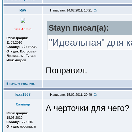
Ray
Написано: 14.02.2011, 18:21
Stayn писал(a):
Site Admin
Регистрация:
"Идеальная" для как
11.03.2010
Сообщений:
16235
Откуда:
Кострома -
Ярославль - Тутаев
Имя:
Андрей
Поправил.
В начало страницы
lexa1967
Написано: 15.02.2011, 20:49
Снайпер
А черточки для чего?
Регистрация:
18.03.2010
Сообщений:
916
Откуда:
ярославль