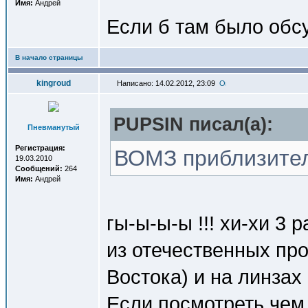
Имя:
Андрей
Если б там было обсу
В начало страницы
kingroud
Написано: 14.02.2012, 23:09
PUPSIN писал(a):
Пневманутый
Регистрация:
ВОМЗ приблизител
19.03.2010
Сообщений:
264
Имя:
Андрей
гы-ы-ы-ы !!! хи-хи 3 р
из отечественных пр
Востока) и на линзах
Если посмотреть чем