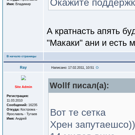
Окажите поддержку
Имя:
Владимир
А кратнасть апять б
"Макаки" ани и есть 
В начало страницы
Ray
Написано: 17.02.2011, 10:51
Wollf писал(a):
Site Admin
Регистрация:
11.03.2010
Сообщений:
16235
Вот те сетка
Откуда:
Кострома -
Ярославль - Тутаев
Имя:
Андрей
Хрен запутаешсо))