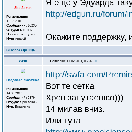
Я еще у Эдуарда так
Site Admin
http://edgun.ru/forum
Регистрация:
11.03.2010
Сообщений:
16235
Откуда:
Кострома -
Окажите поддержку, и
Ярославль - Тутаев
Имя:
Андрей
В начало страницы
Wollf
Написано: 17.02.2011, 06:26
http://swfa.com/Premi
Песдабол-сказачнег
Вот те сетка
Регистрация:
14.03.2010
Хрен запутаешсо))).
Сообщений:
2379
Откуда:
Ярославль
14 милав вниз.
Имя:
Владимир
Или тута
http://www.precision