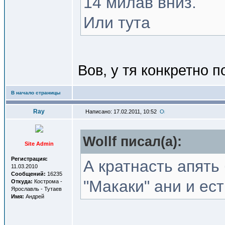
14 милав вниз.
Или тута
Вов, у тя конкретно 
В начало страницы
Ray
Написано: 17.02.2011, 10:52
Wollf писал(a):
Site Admin
Регистрация:
А кратнасть апять
11.03.2010
Сообщений:
16235
"Макаки" ани и ест
Откуда:
Кострома -
Ярославль - Тутаев
Имя:
Андрей