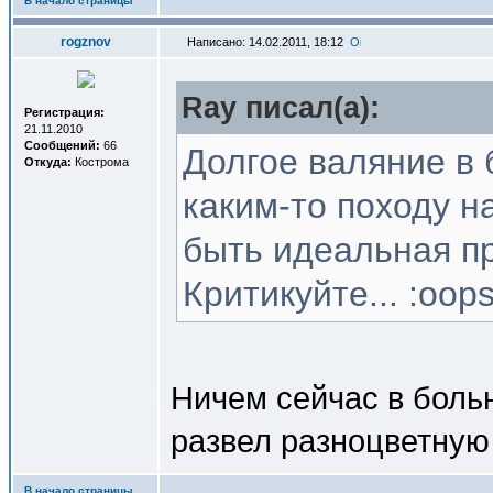
В начало страницы
rogznov
Написано: 14.02.2011, 18:12
Ray писал(a):
Регистрация:
21.11.2010
Сообщений:
66
Долгое валяние в 
Откуда:
Кострома
каким-то походу н
быть идеальная пр
Критикуйте... :oops
Ничем сейчас в больн
развел разноцветную
В начало страницы