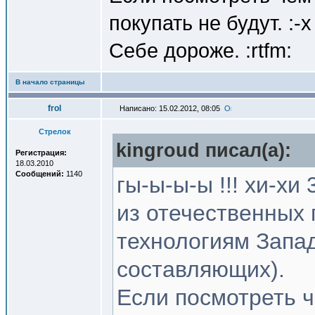
покупать не будут. :-x 
Себе дороже. :rtfm:
В начало страницы
frol
Написано: 15.02.2012, 08:05
Стрелок
kingroud писал(a):
Регистрация:
18.03.2010
Сообщений:
1140
гы-ы-ы-ы !!! хи-хи 
из отечественных
технологиям Запад
составляющих).
Если посмотреть ч