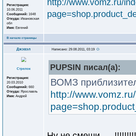
http://www.vomz.ru/in
Регистрация:
10.06.2011
page=shop.product_de
Сообщений:
1648
Откуда:
Ивановская
обл
Имя:
Евгений
В начало страницы
Джэвэл
Написано: 29.08.2011, 03:19
PUPSIN писал(a):
Стрелок
Регистрация:
ВОМЗ приблизител
20.03.2010
Сообщений:
660
http://www.vomz.ru
Откуда:
Ярославль
Имя:
Андрей
page=shop.product
Ну не смеши .... !!!!!!!!!