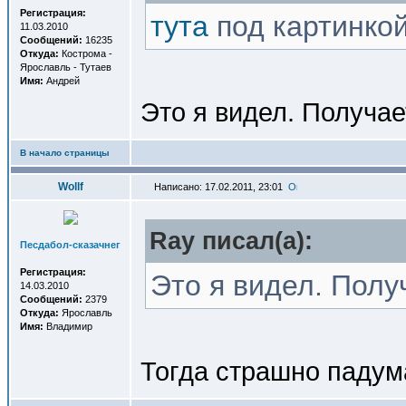
Регистрация:
тута
под картинкой
11.03.2010
Сообщений:
16235
Откуда:
Кострома -
Ярославль - Тутаев
Имя:
Андрей
Это я видел. Получает
В начало страницы
Wollf
Написано: 17.02.2011, 23:01
Ray писал(a):
Песдабол-сказачнег
Регистрация:
Это я видел. Получ
14.03.2010
Сообщений:
2379
Откуда:
Ярославль
Имя:
Владимир
Тогда страшно падума