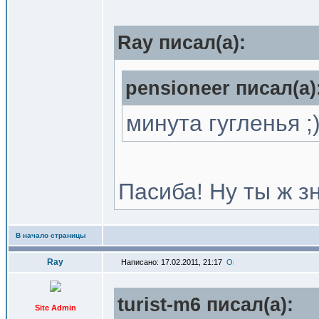
Ray писал(a):
pensioneer писал(a)
минута гугленья ;
Пасиба! Ну ты ж зн
В начало страницы
Ray
Написано: 17.02.2011, 21:17
turist-m6 писал(a):
Site Admin