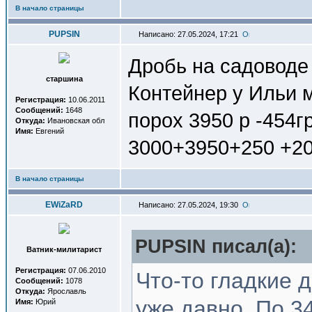
В начало страницы
PUPSIN
Написано: 27.05.2024, 17:21
Дробь на садоводе
старшина
Контейнер у Ильи м
Регистрация:
10.06.2011
Сообщений:
1648
порох 3950 р -454г
Откуда:
Ивановская обл
Имя:
Евгений
3000+3950+250 +20
В начало страницы
EWiZaRD
Написано: 27.05.2024, 19:30
PUPSIN писал(a):
Ватник-милитарист
Регистрация:
07.06.2010
Что-то гладкие 
Сообщений:
1078
Откуда:
Ярославль
уже давно. По 34
Имя:
Юрий