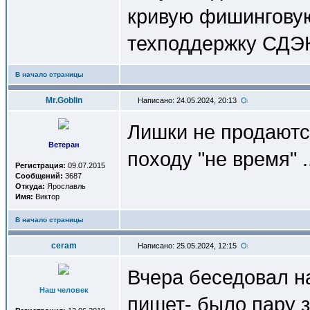
кривую фишинговую
техподдержку СДЭК
В начало страницы
Mr.Goblin
Написано: 24.05.2024, 20:13
Лишки не продаются
Ветеран
походу "не время" ..
Регистрация:
09.07.2015
Сообщений:
3687
Откуда:
Ярославль
Имя:
Виктор
В начало страницы
ceram
Написано: 25.05.2024, 12:15
Вчера беседовал на
Наш человек
пишет- было пару з