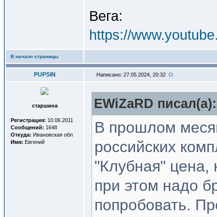
Вега:
https://www.youtub
В начало страницы
PUPSIN
Написано: 27.05.2024, 20:32
EWiZaRD писал(a):
старшина
Регистрация:
10.06.2011
В прошлом месяц
Сообщений:
1648
Откуда:
Ивановская обл
российских комп
Имя:
Евгений
"Клубная" цена,
при этом надо бр
попробовать. Пр