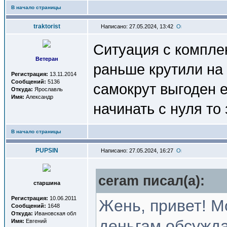
В начало страницы
traktorist
Написано: 27.05.2024, 13:42
Ситуация с компле
Ветеран
раньше крутили на
Регистрация:
13.11.2014
Сообщений:
5136
самокрут выгоден е
Откуда:
Ярославль
Имя:
Александр
начинать с нуля то
В начало страницы
PUPSIN
Написано: 27.05.2024, 16:27
ceram писал(a):
старшина
Регистрация:
10.06.2011
Жень, привет! М
Сообщений:
1648
Откуда:
Ивановская обл
деньгам обсужда
Имя:
Евгений