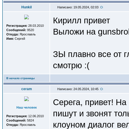
Hunkil
Написано: 19.05.2024, 02:03
Кирилл привет
Регистрация:
28.03.2010
Выложи на gunsbrok
Сообщений:
9520
Откуда:
Ярославль
Имя:
Сергей
ЗЫ плавно все от г
смотрю :(
В начало страницы
ceram
Написано: 24.05.2024, 10:45
Серега, привет! На
Наш человек
пишут и звонят тол
Регистрация:
12.06.2010
Сообщений:
5824
клоуном диалог вел
Откуда:
Ярославль