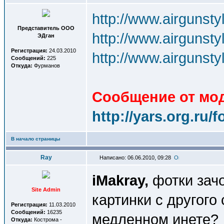
http://www.airgunstyl
Представитель OOO
http://www.airgunstyl
ЭДган
Регистрация:
24.03.2010
http://www.airgunstyl
Сообщений:
225
Откуда:
Фурманов
Сообщение от мод
http://yars.org.ru
В начало страницы
Ray
Написано: 06.06.2010, 09:28
iMakray,
фотки зачо
Site Admin
картинки с другого
Регистрация:
11.03.2010
Сообщений:
16235
медленном инете?
Откуда:
Кострома -