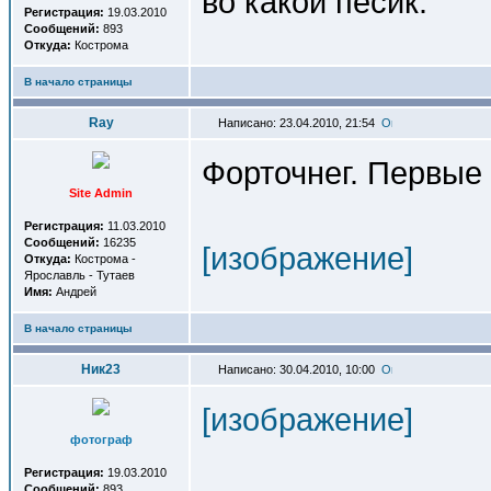
во какой пёсик.
Регистрация:
19.03.2010
Сообщений:
893
Откуда:
Кострома
В начало страницы
Ray
Написано: 23.04.2010, 21:54
Форточнег. Первые
Site Admin
Регистрация:
11.03.2010
Сообщений:
16235
[изображение]
Откуда:
Кострома -
Ярославль - Тутаев
Имя:
Андрей
В начало страницы
Ник23
Написано: 30.04.2010, 10:00
[изображение]
фотограф
Регистрация:
19.03.2010
Сообщений:
893