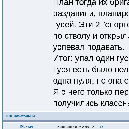
План тогда их бриг
раздавили, планир
гусей. Эти 2 "спор
по стволу и открыл
успевал подавать.
Итог: упал один гу
Гуся есть было нел
одна пуля, но она 
Я с него только пе
получились классн
В начало страницы
iMakray
Написано: 06.06.2010, 03:19