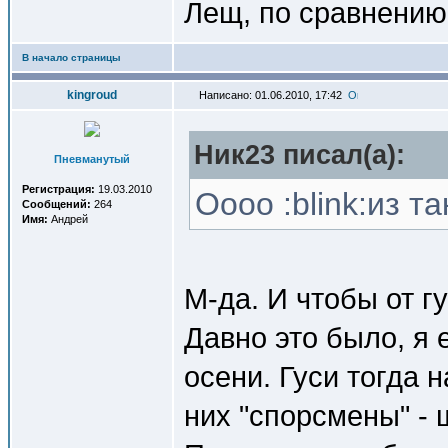
Лещ, по сравнению 
В начало страницы
kingroud
Написано: 01.06.2010, 17:42
Ник23 писал(a):
Пневманутый
Регистрация:
19.03.2010
Оооо :blink:из т
Сообщений:
264
Имя:
Андрей
М-да. И чтобы от гу
Давно это было, я 
осени. Гуси тогда 
них "спорсмены" - 