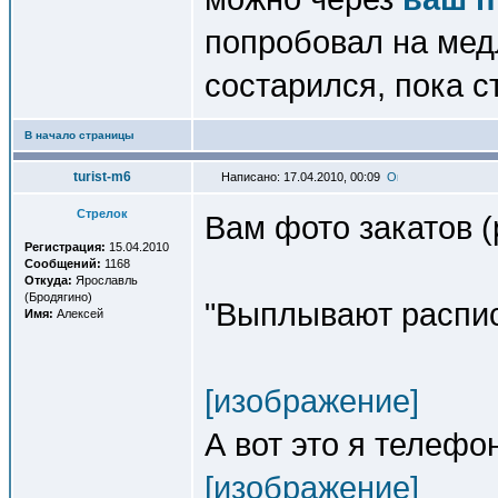
попробовал на медл
состарился, пока с
В начало страницы
turist-m6
Написано: 17.04.2010, 00:09
Стрелок
Вам фото закатов (
Регистрация:
15.04.2010
Сообщений:
1168
Откуда:
Ярославль
(Бродягино)
"Выплывают распис
Имя:
Алексей
[изображение]
А вот это я телеф
[изображение]