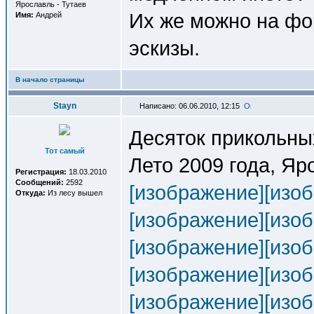
Ярославль - Тутаев
Их же можно на фо
Имя:
Андрей
эскизы.
В начало страницы
Stayn
Написано: 06.06.2010, 12:15
Десяток прикольных
Тот самый
Лето 2009 года, Яр
Регистрация:
18.03.2010
Сообщений:
2592
[изображение]
[изо
Откуда:
Из лесу вышел
[изображение]
[изо
[изображение]
[изо
[изображение]
[изо
[изображение]
[изо