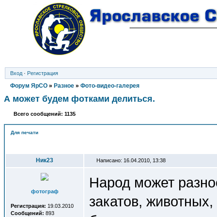
Вход
·
Регистрация
Форум ЯрСО
»
Разное
»
Фото-видео-галерея
А может будем фотками делиться.
Всего сообщений: 1135
Для печати
Автор
Ник23
Написано: 16.04.2010, 13:38
Народ может разно
фотограф
закатов, животных
Регистрация:
19.03.2010
Сообщений:
893