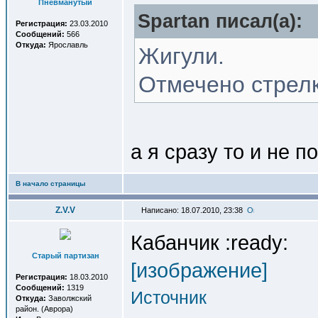
Пневманутый
Spartan писал(a):
Регистрация:
23.03.2010
Сообщений:
566
Откуда:
Ярославль
Жигули.
Отмечено стрелк
а я сразу то и не п
В начало страницы
Z.V.V
Написано: 18.07.2010, 23:38
Кабанчик :ready:
Старый партизан
[изображение]
Регистрация:
18.03.2010
Сообщений:
1319
Источник
Откуда:
Заволжский
район. (Аврора)