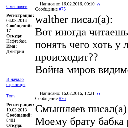
Написано: 16.02.2016, 09:10
Смышляев
Сообщение
#75
Регистрация:
walther писал(a):
04.08.2014
Сообщений:
Вот иногда читаешь
17
Откуда:
понять чего хоть у 
Нефтебаза
Имя:
Дмитрий
происходит??
Война миров видим
В начало
страницы
Написано: 16.02.2016, 12:21
Tom
Сообщение
#76
Регистрация:
Смышляев писал(a)
10.03.2013
Сообщений:
Моему брату бабка 
8481
Откуда: