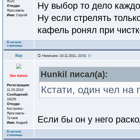
9520
Ну выбор то дело каждо
Откуда:
Ярославль
Ну если стрелять только
Имя:
Сергей
кафель ронял при чистк
В начало
страницы
Ray
Написано: 10.11.2011, 22:01
Hunkil писал(a):
Site Admin
Регистрация:
Кстати, один чел на 
11.03.2010
Сообщений:
16235
Откуда:
Кострома -
Ярославль -
Если бы он у него раск
Тутаев
Имя:
Андрей
В начало
страницы