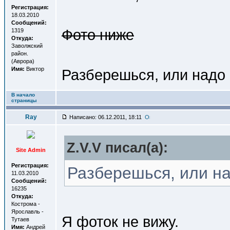
Регистрация:
18.03.2010
Сообщений:
Фото ниже
1319
Откуда:
Заволжский
район.
(Аврора)
Имя:
Виктор
Разберешься, или надо
В начало
страницы
Ray
Написано: 06.12.2011, 18:11
Z.V.V писал(a):
Site Admin
Регистрация:
Разберешься, или н
11.03.2010
Сообщений:
16235
Откуда:
Кострома -
Ярославль -
Я фоток не вижу.
Тутаев
Имя:
Андрей