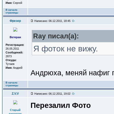
Имя:
Сергей
В начало
страницы
Фрезер
Написано: 06.12.2011, 18:45
Ray писал(a):
Ветеран
Регистрация:
Я фоток не вижу.
26.05.2011
Сообщений:
2873
Откуда:
Тутаев
Имя:
Андрей
Андрюха, меняй нафиг пр
В начало
страницы
Z.V.V
Написано: 06.12.2011, 19:02
Перезалил Фото
Старый
партизан