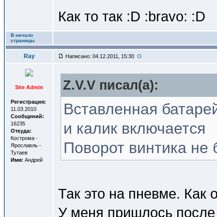
Как то так :D :bravo: :D
В начало
страницы
Ray
Написано: 04.12.2011, 15:30
Z.V.V писал(a):
Site Admin
Регистрация:
Вставленная батарей
11.03.2010
Сообщений:
и калик включается
16235
Откуда:
Кострома -
Поворот винтика не 
Ярославль -
Тутаев
Имя:
Андрей
Так это на пневме. Как 
У меня пришлось после 