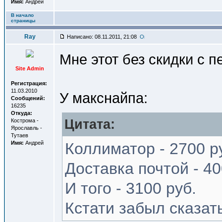
Имя:
Андрей
В начало
страницы
Ray
Написано: 08.11.2011, 21:08
Мне этот без скидки с 
Site Admin
Регистрация:
11.03.2010
У макснайпа:
Сообщений:
16235
Откуда:
Цитата:
Кострома -
Ярославль -
Тутаев
Имя:
Андрей
Коллиматор - 2700 р
Доставка почтой - 40
И того - 3100 руб.
Кстати забыл сказат