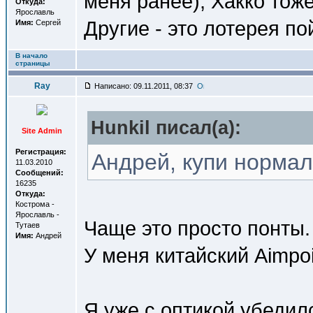
меня ранее), Хакко тоже
Откуда:
Ярославль
Другие - это лотерея п
Имя:
Сергей
В начало
страницы
Ray
Написано: 09.11.2011, 08:37
Hunkil писал(a):
Site Admin
Регистрация:
Андрей, купи нормал
11.03.2010
Сообщений:
16235
Откуда:
Кострома -
Ярославль -
Чаще это просто понты.
Тутаев
Имя:
Андрей
У меня китайский Aimpoi
Я уже с оптикой убедилс