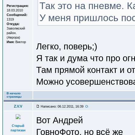
Так это на пневме. К
Регистрация:
18.03.2010
У меня пришлось пос
Сообщений:
1319
Откуда:
Заволжский
район.
(Аврора)
Имя:
Виктор
Легко, поверь;)
Я так и дума что про о
Там прямой контакт и от
Можно усовершенствова
В начало
страницы
Z.V.V
Написано: 06.12.2011, 16:39
Вот Андрей
Старый
ГовноФото, но всё же
партизан