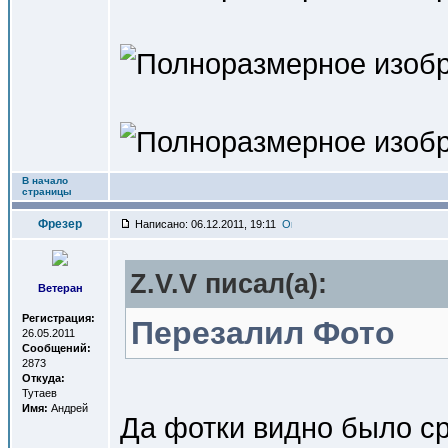
В начало
страницы
Фрезер
Написано: 06.12.2011, 19:11
Z.V.V писал(a):
Ветеран
Регистрация:
Перезалил Фото
26.05.2011
Сообщений:
2873
Откуда:
Тутаев
Имя:
Андрей
Да фотки видно было сра