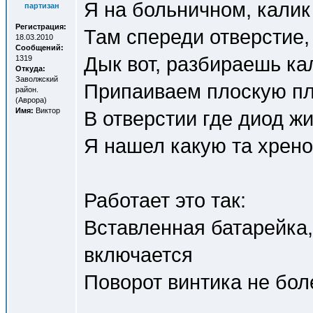
Я на больничном, калик
партизан
Регистрация:
Там спереди отверстие, 
18.03.2010
Сообщений:
Дык вот, разбираешь к
1319
Откуда:
Заволжский
Припаиваем плоскую пла
район.
(Аврора)
Имя:
Виктор
В отверстии где диод ж
Я нашел какую та хрено
Работает это так:
Вставленная батарейка,
включается
Поворот винтика не бол