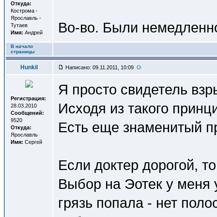
Откуда:
Кострома -
Ярославль -
Во-во. Были немедленн
Тутаев
Имя:
Андрей
В начало
страницы
Hunkil
Написано: 09.11.2011, 10:09
Я просто свидетель взры
Регистрация:
Исходя из такого принц
28.03.2010
Сообщений:
9520
Есть еще знаменитый п
Откуда:
Ярославль
Имя:
Сергей
Если доктер дорогой, то
Выбор на Эотек у меня у
грязь попала - нет пол