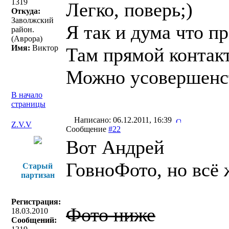
1319
Легко, поверь;)
Откуда:
Заволжский
Я так и дума что п
район.
(Аврора)
Имя:
Виктор
Там прямой контакт
Можно усовершенст
В начало
страницы
Написано: 06.12.2011, 16:39
Z.V.V
Сообщение
#22
Вот Андрей
ГовноФото, но всё 
Старый
партизан
Регистрация:
Фото ниже
18.03.2010
Сообщений: