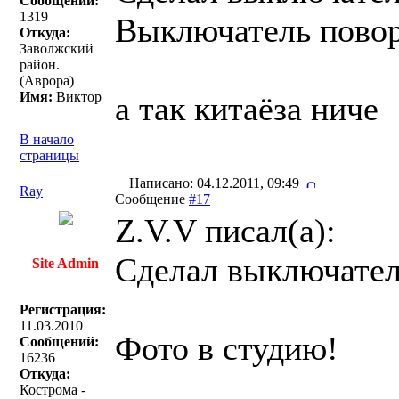
Сообщений:
1319
Выключатель пово
Откуда:
Заволжский
район.
(Аврора)
Имя:
Виктор
а так китаёза ниче
В начало
страницы
Написано: 04.12.2011, 09:49
Ray
Сообщение
#17
Z.V.V писал(a):
Сделал выключатель
Site Admin
Регистрация:
11.03.2010
Фото в студию!
Сообщений:
16236
Откуда:
Кострома -