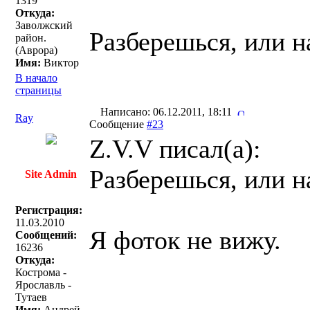
1319
Откуда:
Заволжский
Разберешься, или 
район.
(Аврора)
Имя:
Виктор
В начало
страницы
Написано: 06.12.2011, 18:11
Ray
Сообщение
#23
Z.V.V писал(a):
Разберешься, или 
Site Admin
Регистрация:
11.03.2010
Я фоток не вижу.
Сообщений:
16236
Откуда:
Кострома -
Ярославль -
Тутаев
Имя:
Андрей