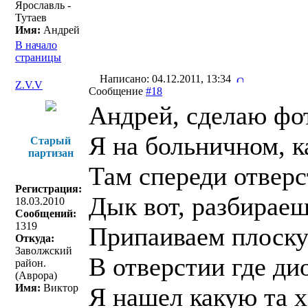
Ярославль -
Тутаев
Имя:
Андрей
В начало
страницы
Написано: 04.12.2011, 13:34
Z.V.V
Сообщение
#18
Андрей, сделаю фо
Я на больничном, к
Старый
партизан
Там спереди отверст
Регистрация:
Дык вот, разбирае
18.03.2010
Сообщений:
1319
Припаиваем плоскую
Откуда:
Заволжский
В отверстии где ди
район.
(Аврора)
Имя:
Виктор
Я нашел какую та х