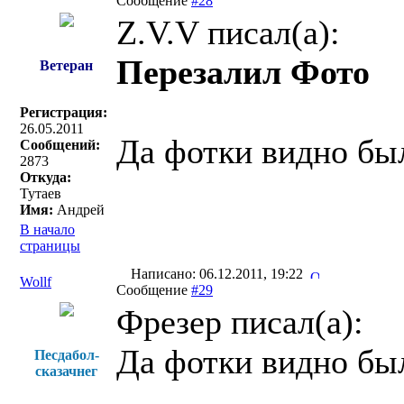
Сообщение
#28
Z.V.V писал(a):
Перезалил Фото
Ветеран
Регистрация:
26.05.2011
Да фотки видно был
Сообщений:
2873
Откуда:
Тутаев
Имя:
Андрей
В начало
страницы
Написано: 06.12.2011, 19:22
Wollf
Сообщение
#29
Фрезер писал(a):
Да фотки видно был
Песдабол-
сказачнег