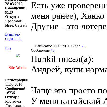
Есть уже проверенн
28.03.2010
Сообщений:
9520
меня ранее), Хакко
Откуда:
Ярославль
Другие - это лотер
Имя:
Сергей
В начало
страницы
Написано: 09.11.2011, 08:37
Ray
Сообщение
#6
Hunkil писал(a):
Андрей, купи норма
Site Admin
Регистрация:
11.03.2010
Чаще это просто по
Сообщений:
16236
Откуда:
У меня китайский A
Кострома -
Ярославль -