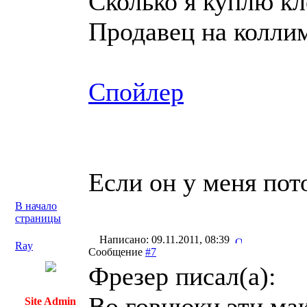
Сколько я куплю кл
Продавец на коллим
Спойлер
Если он у меня пот
В начало
страницы
Написано: 09.11.2011, 08:39
Ray
Сообщение
#7
Фрезер писал(a):
Во говнюки эти мак
Site Admin