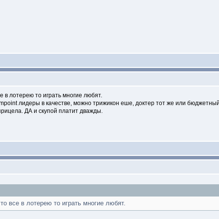
е в лотерею то играть многие любят.
mpoint лидеры в качестве, можно трижикон еше, доктер тот же или бюджетный
прицела. ДА и скупой платит дважды.
то все в лотерею то играть многие любят.