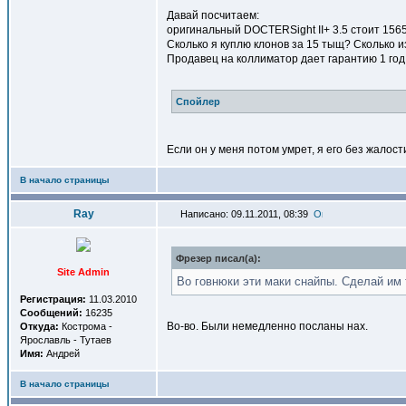
Давай посчитаем:
оригинальный DOCTERSight II+ 3.5 стоит 1565
Сколько я куплю клонов за 15 тыщ? Сколько и
Продавец на коллиматор дает гарантию 1 год
Спойлер
Если он у меня потом умрет, я его без жалос
В начало страницы
Ray
Написано: 09.11.2011, 08:39
Фрезер писал(a):
Site Admin
Во говнюки эти маки снайпы. Сделай им т
Регистрация:
11.03.2010
Сообщений:
16235
Во-во. Были немедленно посланы нах.
Откуда:
Кострома -
Ярославль - Тутаев
Имя:
Андрей
В начало страницы