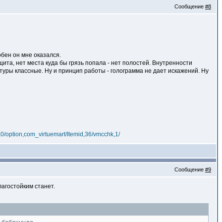
Сообщение
#8
обен он мне оказался.
ащита, нет места куда бы грязь попала - нет полостей. Внутренности
туры классные. Ну и принцип работы - голограмма не дает искажений. Ну
,0/option,com_virtuemart/Itemid,36/vmcchk,1/
Сообщение
#9
лагостойким станет.