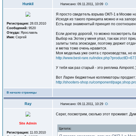
Hunkil
Написано: 09.11.2011, 10:09
Я просто свидетель взрыва ОКП-1 в Москве на 
Исходя из такого принципа можно и на запоро
Регистрация:
28.03.2010
Есть еще знаменитый принцип по соотношени
Сообщений:
9520
Откуда:
Ярославль
Если доктер дорогой, то можно посмотреть ба
Имя:
Сергей
Выбор на Эотек у меня упал, так как этот при
залиты типа эпоксидки, поэтому держит отда
и метка тоже очень нравится.
Моя моделька уже снята с производства, но е
http://www.best-rare.ru/index.php?productID=67
У тебя как раз старый - это реплика Aimpoint
Вот Ларин бюджетные коллиматоры продает:
http://shooters-shop.ru/component/page,shop.pro
В начало страницы
Ray
Написано: 09.11.2011, 10:29
Серег, посмотрим, сколько этот проживет. Ду
Site Admin
Цитата:
Регистрация:
11.03.2010