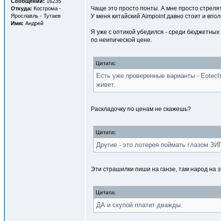
Сообщений:
16235
Чаще это просто понты. А мне просто стрелят
Откуда:
Кострома -
Ярославль - Тутаев
У меня китайский Aimpoint давно стоит и впол
Имя:
Андрей
Я уже с оптикой убедился - среди бюджетных 
по неипической цене.
Цитата:
Есть уже проверенные варианты - Eotech
живет.
Раскладочку по ценам не скажешь?
Цитата:
Другие - это лотерея поймать глазом ЗИ
Эти страшилки пиши на ганзе, там народ на эт
Цитата:
ДА и скупой платит дважды.