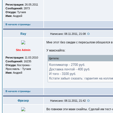
Регистрация:
26.05.2011
Сообщений:
2873
Откуда:
Тутаев
Имя:
Андрей
В начало страницы
Ray
Написано: 08.11.2011, 21:08
Мне этот без скидки с пересылом обошелся в 
Site Admin
У макснайпа:
Регистрация:
11.03.2010
Цитата:
Сообщений:
16235
Коллиматор - 2700 руб.
Откуда:
Кострома -
Ярославль - Тутаев
Доставка почтой - 400 руб.
Имя:
Андрей
И того - 3100 руб.
Кстати забыл сказать: гарантия на колли
В начало страницы
Фрезер
Написано: 08.11.2011, 21:42
Во говнюки эти маки снайпы. Сделай им тест-о