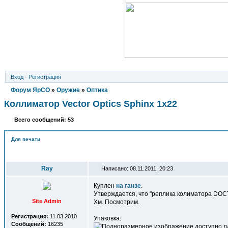
Вход
·
Регистрация
Форум ЯрСО
»
Оружие
»
Оптика
Коллиматор Vector Optics Sphinx 1x22
Всего сообщений: 53
Для печати
Автор
Ray
Написано: 08.11.2011, 20:23
Куплен
на ганзе
.
Утверждается, что "реплика колиматора DOCTE
Site Admin
Хм. Посмотрим.
Регистрация:
11.03.2010
Упаковка:
Сообщений:
16235