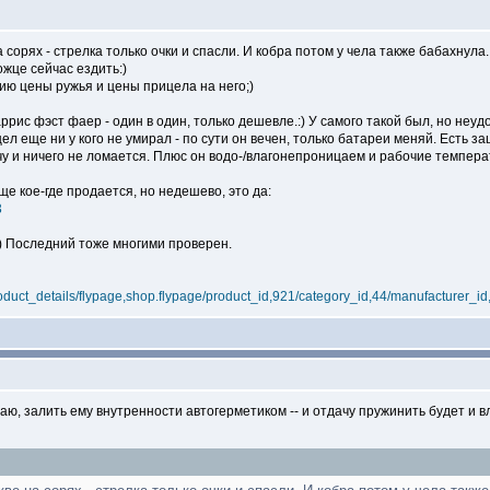
сорях - стрелка только очки и спасли. И кобра потом у чела также бабахнула.
жце сейчас ездить:)
ю цены ружья и цены прицела на него;)
ррис фэст фаер - один в один, только дешевле.:) У самого такой был, но неуд
цел еще ни у кого не умирал - по сути он вечен, только батареи меняй. Есть з
чу и ничего не ломается. Плюс он водо-/влагонепроницаем и рабочие темпера
ще кое-где продается, но недешево, это да:
3
.:) Последний тоже многими проверен.
duct_details/flypage,shop.flypage/product_id,921/category_id,44/manufacturer_id
маю, залить ему внутренности автогерметиком -- и отдачу пружинить будет и в