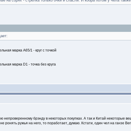
ве на сорях - стрелка только очки и спасли. И кобра потом у чела также
ает:
ная марка А65/1 - круг с точкой
ьная марка D1 - точка без круга
яю непроверенному брэнду в некоторых покупках. А так и Китай некоторые ве
не ронять ружья на него, то поработает, думаю. Кстати, один чел на ганзе Ве