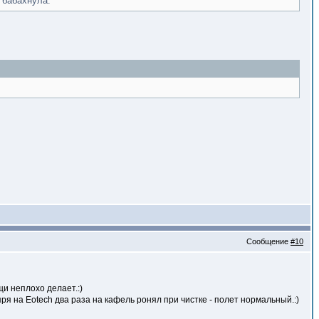
 бабахнула.
Сообщение
#10
щи неплохо делает.:)
пря на Eotech два раза на кафель ронял при чистке - полет нормальный.:)