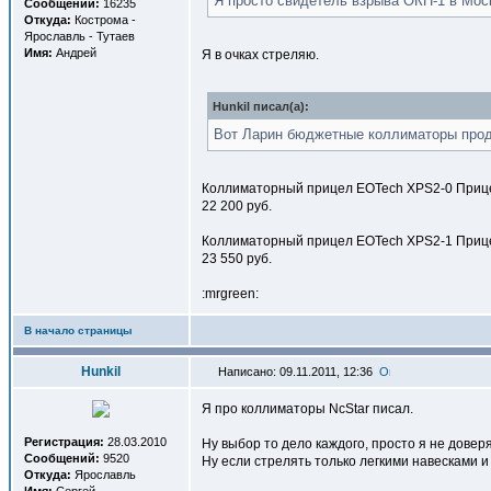
Я просто свидетель взрыва ОКП-1 в Моск
Сообщений:
16235
Откуда:
Кострома -
Ярославль - Тутаев
Имя:
Андрей
Я в очках стреляю.
Hunkil писал(a):
Вот Ларин бюджетные коллиматоры прод
Коллиматорный прицел EOTech XPS2-0 Прицель
22 200 руб.
Коллиматорный прицел EOTech XPS2-1 Прицел
23 550 руб.
:mrgreen:
В начало страницы
Hunkil
Написано: 09.11.2011, 12:36
Я про коллиматоры NcStar писал.
Регистрация:
28.03.2010
Ну выбор то дело каждого, просто я не довер
Сообщений:
9520
Ну если стрелять только легкими навесками и 
Откуда:
Ярославль