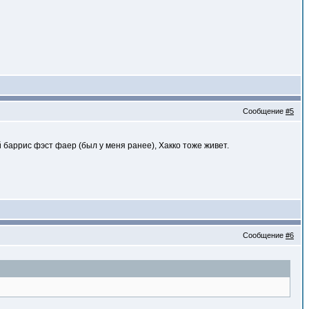
Сообщение
#5
 баррис фэст фаер (был у меня ранее), Хакко тоже живет.
Сообщение
#6