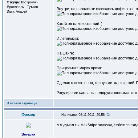
Откуда:
Кострома -
Ярославль - Тутаев
Внутри, на поролонке оказалось дофига всего
Имя:
Андрей
Какой он малююсенький :)
И лёгонький:
На Сайге:
Прицельная марка яркая:
Сделан качественно, корпус металлический. 
Регулировки сделаны подпружиненными винтами
В начало страницы
Фрезер
Написано: 08.11.2011, 20:58
А я думал ты MakSnipe заказал, тебеж со скид
Ветеран