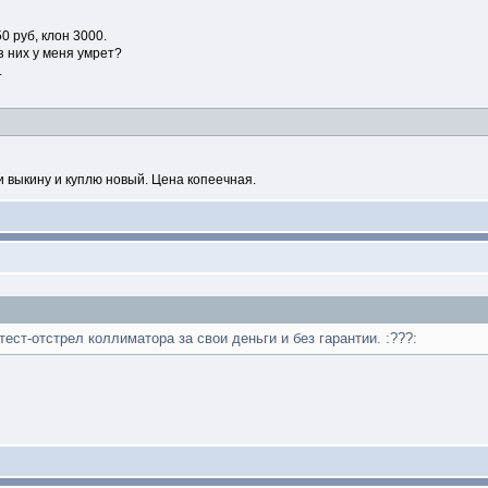
0 руб, клон 3000.
з них у меня умрет?
.
ти выкину и куплю новый. Цена копеечная.
ест-отстрел коллиматора за свои деньги и без гарантии. :???: