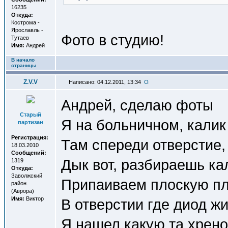
16235
Откуда:
Кострома -
Ярославль -
Фото в студию!
Тутаев
Имя:
Андрей
В начало
страницы
Z.V.V
Написано: 04.12.2011, 13:34
Андрей, сделаю фоты
Старый
Я на больничном, калик
партизан
Регистрация:
Там спереди отверстие, 
18.03.2010
Сообщений:
Дык вот, разбираешь к
1319
Откуда:
Заволжский
Припаиваем плоскую пла
район.
(Аврора)
Имя:
Виктор
В отверстии где диод ж
Я нашел какую та хрено