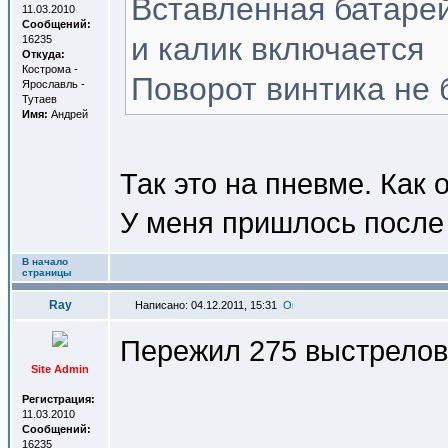
Вставленная батарей
11.03.2010
Сообщений:
и калик включается
16235
Откуда:
Кострома -
Поворот винтика не 
Ярославль -
Тутаев
Имя:
Андрей
Так это на пневме. Как 
У меня пришлось после 
В начало
страницы
Ray
Написано: 04.12.2011, 15:31
Пережил 275 выстрелов
Site Admin
Регистрация:
11.03.2010
Сообщений:
16235