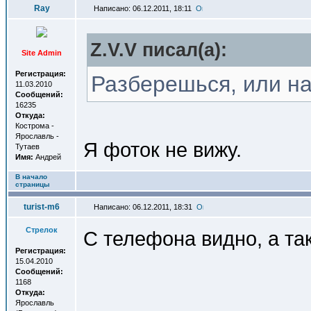
Ray
Написано: 06.12.2011, 18:11
Z.V.V писал(a):
Site Admin
Регистрация:
Разберешься, или н
11.03.2010
Сообщений:
16235
Откуда:
Кострома -
Ярославль -
Я фоток не вижу.
Тутаев
Имя:
Андрей
В начало
страницы
turist-m6
Написано: 06.12.2011, 18:31
Стрелок
С телефона видно, а так
Регистрация:
15.04.2010
Сообщений:
1168
Откуда:
Ярославль