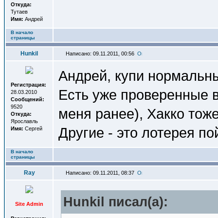
Откуда:
Тутаев
Имя:
Андрей
В начало
страницы
Hunkil
Написано: 09.11.2011, 00:56
Андрей, купи нормальны
Регистрация:
Есть уже проверенные в
28.03.2010
Сообщений:
9520
меня ранее), Хакко тоже
Откуда:
Ярославль
Другие - это лотерея п
Имя:
Сергей
В начало
страницы
Ray
Написано: 09.11.2011, 08:37
Hunkil писал(a):
Site Admin