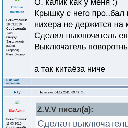
О, калик как у меня :)
Старый
Крышку с него про..бал
партизан
Регистрация:
нихера не держится на 
18.03.2010
Сообщений:
Сделал выключатель еще
1319
Откуда:
Заволжский
Выключатель поворотны
район.
(Аврора)
Имя:
Виктор
а так китаёза ниче
В начало
страницы
Ray
Написано: 04.12.2011, 09:49
Z.V.V писал(a):
Site Admin
Регистрация:
Сделал выключатель 
11.03.2010
Сообщений: