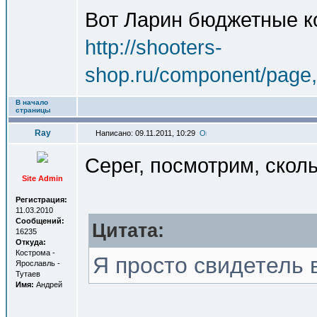
Вот Ларин бюджетные к
http://shooters-
shop.ru/component/page,s
В начало
страницы
Ray
Написано: 09.11.2011, 10:29
Серег, посмотрим, сколь
Site Admin
Регистрация:
11.03.2010
Сообщений:
Цитата:
16235
Откуда:
Кострома -
Я просто свидетель в
Ярославль -
Тутаев
Имя:
Андрей