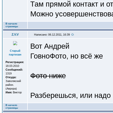
Там прямой контакт и от
Можно усовершенствова
В начало
страницы
Z.V.V
Написано: 06.12.2011, 16:39
Вот Андрей
Старый
ГовноФото, но всё же
партизан
Регистрация:
18.03.2010
Сообщений:
Фото ниже
1319
Откуда:
Заволжский
район.
(Аврора)
Имя:
Виктор
Разберешься, или надо
В начало
страницы