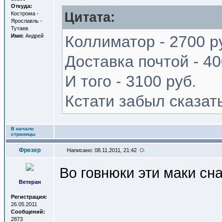
Откуда:
Цитата:
Кострома -
Ярославль -
Тутаев
Имя:
Андрей
Коллиматор - 2700 р
Доставка почтой - 40
И того - 3100 руб.
Кстати забыл сказат
В начало
страницы
Фрезер
Написано: 08.11.2011, 21:42
Во говнюки эти маки сна
Ветеран
Регистрация:
26.05.2011
Сообщений:
2873