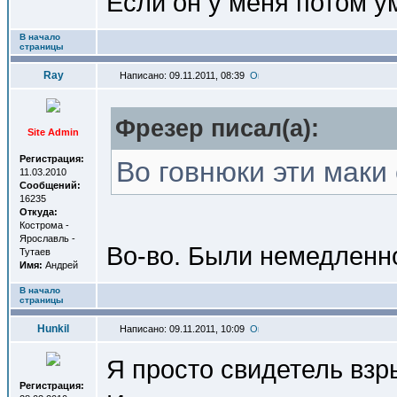
Если он у меня потом у
В начало
страницы
Ray
Написано: 09.11.2011, 08:39
Фрезер писал(a):
Site Admin
Регистрация:
Во говнюки эти маки 
11.03.2010
Сообщений:
16235
Откуда:
Кострома -
Ярославль -
Во-во. Были немедленн
Тутаев
Имя:
Андрей
В начало
страницы
Hunkil
Написано: 09.11.2011, 10:09
Я просто свидетель взры
Регистрация: