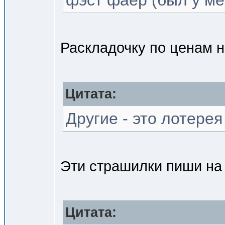
фэст фаер (был у ме
Раскладочку по ценам 
Цитата:
Другие - это лотере
Эти страшилки пиши на г
Цитата: