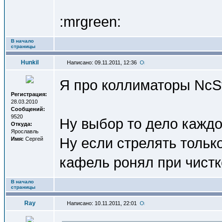
:mrgreen:
В начало
страницы
Hunkil
Написано: 09.11.2011, 12:36
Я про коллиматоры NcSt
Регистрация:
28.03.2010
Сообщений:
9520
Ну выбор то дело каждо
Откуда:
Ярославль
Ну если стрелять только
Имя:
Сергей
кафель ронял при чистк
В начало
страницы
Ray
Написано: 10.11.2011, 22:01