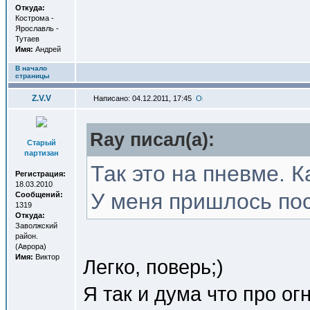
Откуда:
Кострома -
Ярославль -
Тутаев
Имя:
Андрей
В начало
страницы
Z.V.V
Написано: 04.12.2011, 17:45
Ray писал(a):
Старый
партизан
Так это на пневме. К
Регистрация:
18.03.2010
У меня пришлось пос
Сообщений:
1319
Откуда:
Заволжский
район.
(Аврора)
Имя:
Виктор
Легко, поверь;)
Я так и дума что про о