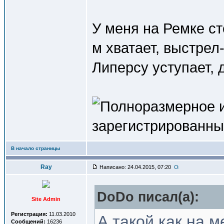
У меня на Ремке ст
м хватает, выстрел-
Липерсу уступает,
В начало страницы
Ray
Написано: 24.04.2015, 07:20
DoDo писал(a):
Site Admin
Регистрация:
11.03.2010
А такой как на 
Сообщений:
16236