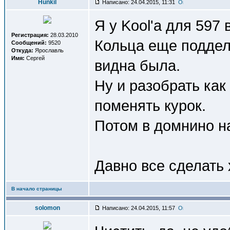
Hunkil
Написано: 24.04.2015, 11:31
Я у Kool'а для 597 
Регистрация:
28.03.2010
Кольца еще поддел
Сообщений:
9520
Откуда:
Ярославль
Имя:
Сергей
видна была.
Ну и разобрать как
поменять курок.
Потом в домнино на
Давно все сделать х
В начало страницы
solomon
Написано: 24.04.2015, 11:57