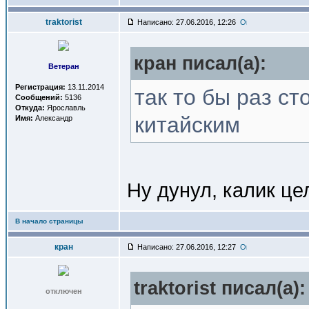
traktorist
Написано: 27.06.2016, 12:26
кран писал(a):
Ветеран
Регистрация:
13.11.2014
так то бы раз ст
Сообщений:
5136
Откуда:
Ярославль
китайским
Имя:
Александр
Ну дунул, калик це
В начало страницы
кран
Написано: 27.06.2016, 12:27
traktorist писал(a):
отключен