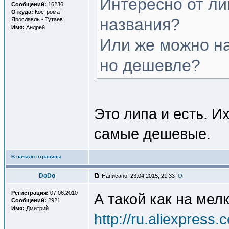
Интересно от ли
Сообщений:
16236
Откуда:
Кострома -
названия?
Ярославль - Тутаев
Имя:
Андрей
Или же можно на
но дешевле?
Это липа и есть. И
самые дешевые.
В начало страницы
DoDo
Написано: 23.04.2015, 21:33
Регистрация:
07.06.2010
А такой как на мел
Сообщений:
2921
Имя:
Дмитрий
http://ru.aliexpress