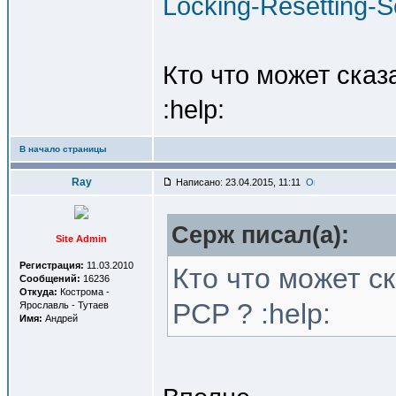
Locking-Resetting-
Кто что может сказ
:help:
В начало страницы
Ray
Написано: 23.04.2015, 11:11
Серж писал(a):
Site Admin
Регистрация:
11.03.2010
Кто что может с
Сообщений:
16236
Откуда:
Кострома -
PCP ? :help:
Ярославль - Тутаев
Имя:
Андрей