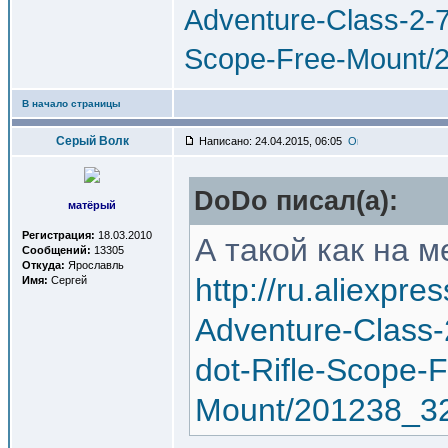
Adventure-Class-2-7
Scope-Free-Mount/
В начало страницы
Серый Волк
Написано: 24.04.2015, 06:05
DoDo писал(a):
матёрый
Регистрация:
18.03.2010
А такой как на 
Сообщений:
13305
Откуда:
Ярославль
http://ru.aliexpr
Имя:
Сергей
Adventure-Class-
dot-Rifle-Scope-F
Mount/201238_3