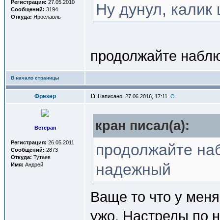
Регистрация:
27.05.2010
Ну дунул, калик 
Сообщений:
3194
Откуда:
Ярославль
продолжайте наблю
В начало страницы
Фрезер
Написано: 27.06.2016, 17:11
кран писал(a):
Ветеран
Регистрация:
26.05.2011
продолжайте наб
Сообщений:
2873
Откуда:
Тутаев
надежный
Имя:
Андрей
Ваще то что у меня,
ужо. Настрелы по н