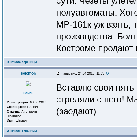
сути. Чезеты улете
полуавтоматы. Хот
МР-161к уж взять, т
производства. Болт
Костроме продают в
В начало страницы
solomon
Написано: 24.04.2015, 11:03
Вставлю свои пять
шаман
стреляли с него! М
Регистрация:
08.06.2010
Сообщений:
20194
(заедают)
Откуда:
Из страны
Шаманов.
Имя:
Шаман
В начало страницы