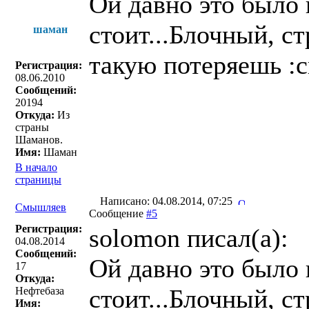
Ой давно это было 
стоит...Блочный, с
шаман
такую потеряешь :c
Регистрация:
08.06.2010
Сообщений:
20194
Откуда:
Из
страны
Шаманов.
Имя:
Шаман
В начало
страницы
Написано: 04.08.2014, 07:25
Смышляев
Сообщение
#5
Регистрация:
solomon писал(a):
04.08.2014
Сообщений:
Ой давно это было 
17
Откуда:
стоит...Блочный, с
Нефтебаза
Имя: