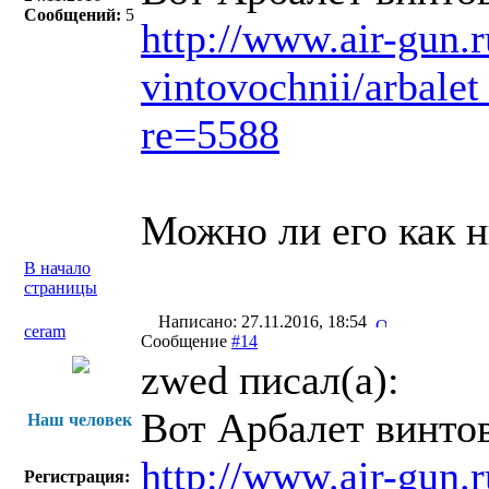
Сообщений:
5
http://www.air-gun.r
vintovochnii/arbal
re=5588
Можно ли его как н
В начало
страницы
Написано: 27.11.2016, 18:54
ceram
Сообщение
#14
zwed писал(a):
Вот Арбалет винто
Наш человек
http://www.air-gun.r
Регистрация: