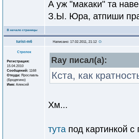
А уж "макаки" та нав
З.Ы. Юра, атпиши пр
В начало страницы
turist-m6
Написано: 17.02.2011, 21:12
Стрелок
Ray писал(a):
Регистрация:
15.04.2010
Сообщений:
1168
Кста, как кратнос
Откуда:
Ярославль
(Бродягино)
Имя:
Алексей
Хм...
тута
под картинкой с