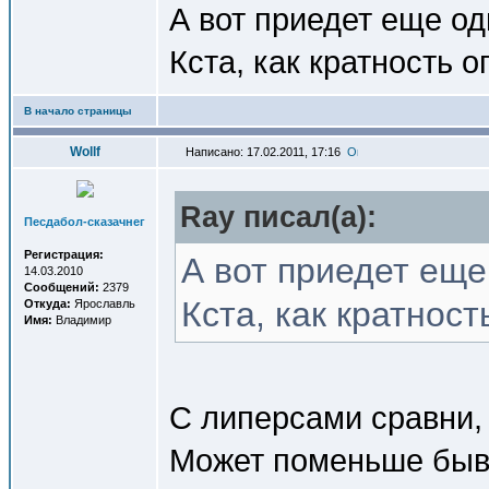
А вот приедет еще од
Кста, как кратность 
В начало страницы
Wollf
Написано: 17.02.2011, 17:16
Ray писал(a):
Песдабол-сказачнег
Регистрация:
А вот приедет еще
14.03.2010
Сообщений:
2379
Кста, как кратнос
Откуда:
Ярославль
Имя:
Владимир
С липерсами сравни, 
Может поменьше быв