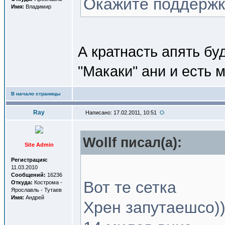
Окажите поддержку
Имя:
Владимир
А кратнасть апять б
"Макаки" ани и есть 
В начало страницы
Ray
Написано: 17.02.2011, 10:51
Wollf писал(a):
Site Admin
Регистрация:
11.03.2010
Сообщений:
16236
Вот те сетка
Откуда:
Кострома -
Ярославль - Тутаев
Имя:
Андрей
Хрен запутаешсо))