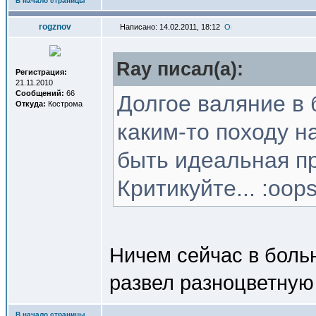
В начало страницы
rogznov
Написано: 14.02.2011, 18:12
Ray писал(a):
Регистрация:
21.11.2010
Сообщений:
66
Долгое валяние в 
Откуда:
Кострома
каким-то походу н
быть идеальная пр
Критикуйте... :oops
Ничем сейчас в больн
развел разноцветную
В начало страницы