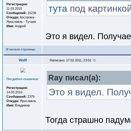
Регистрация:
тута
под картинкой
11.03.2010
Сообщений:
16236
Откуда:
Кострома -
Ярославль - Тутаев
Имя:
Андрей
Это я видел. Получает
В начало страницы
Wollf
Написано: 17.02.2011, 23:01
Ray писал(a):
Песдабол-сказачнег
Регистрация:
Это я видел. Получ
14.03.2010
Сообщений:
2379
Откуда:
Ярославль
Имя:
Владимир
Тогда страшно падума