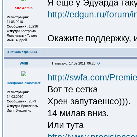
Я еще у Эдуарда так
Site Admin
http://edgun.ru/forum
Регистрация:
11.03.2010
Сообщений:
16236
Откуда:
Кострома -
Окажите поддержку, и
Ярославль - Тутаев
Имя:
Андрей
В начало страницы
Wollf
Написано: 17.02.2011, 06:26
http://swfa.com/Premi
Песдабол-сказачнег
Вот те сетка
Регистрация:
14.03.2010
Хрен запутаешсо))).
Сообщений:
2379
Откуда:
Ярославль
14 милав вниз.
Имя:
Владимир
Или тута
http://www.precision