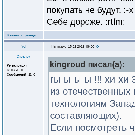
покупать не будут. :-x 
Себе дороже. :rtfm:
В начало страницы
frol
Написано: 15.02.2012, 08:05
Стрелок
kingroud писал(a):
Регистрация:
18.03.2010
Сообщений:
1140
гы-ы-ы-ы !!! хи-хи 
из отечественных
технологиям Запад
составляющих).
Если посмотреть ч