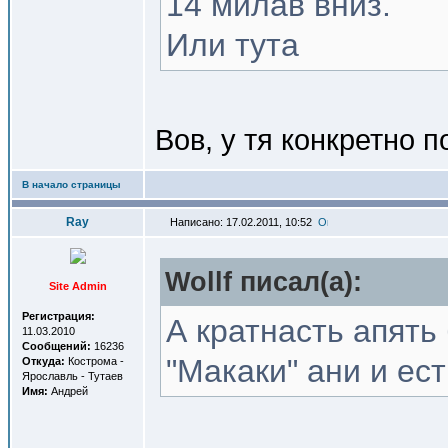
14 милав вниз.
Или тута
Вов, у тя конкретно 
В начало страницы
Ray
Написано: 17.02.2011, 10:52
Wollf писал(a):
Site Admin
Регистрация:
А кратнасть апять
11.03.2010
Сообщений:
16236
"Макаки" ани и ест
Откуда:
Кострома -
Ярославль - Тутаев
Имя:
Андрей