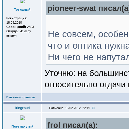
pioneer-swat писал(a
Тот самый
Регистрация:
18.03.2010
Сообщений:
2593
Не совсем, особен
Откуда:
Из лесу
вышел
что и оптика нужн
Ни чего не напутал
Уточню: на большинст
относительно отдачи 
В начало страницы
kingroud
Написано: 15.02.2012, 22:19
frol писал(a):
Пневманутый