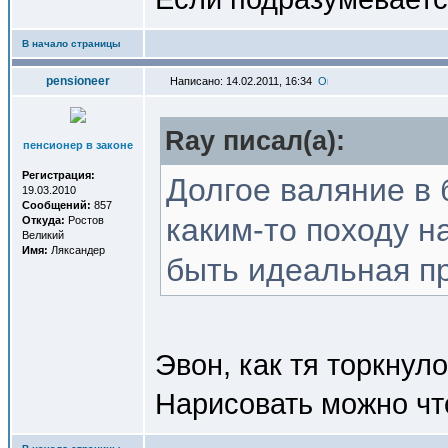
В начало страницы
pensioneer
Написано: 14.02.2011, 16:34
Ray писал(a):
пенсионер в законе
Регистрация:
Долгое валяние в 
19.03.2010
Сообщений:
857
каким-то походу н
Откуда:
Ростов
Великий
Имя:
Ляксандер
быть идеальная пр
Эвон, как тя торкнуло..
Нарисовать можно что