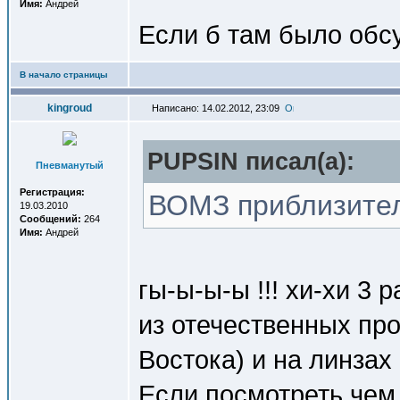
Имя:
Андрей
Если б там было обсу
В начало страницы
kingroud
Написано: 14.02.2012, 23:09
PUPSIN писал(a):
Пневманутый
Регистрация:
ВОМЗ приблизител
19.03.2010
Сообщений:
264
Имя:
Андрей
гы-ы-ы-ы !!! хи-хи 3 р
из отечественных пр
Востока) и на линзах
Если посмотреть чем