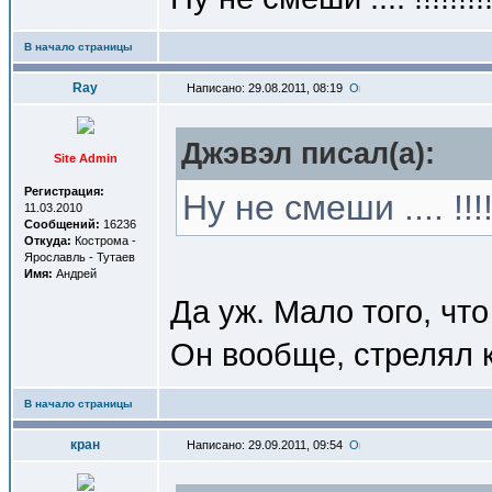
В начало страницы
Ray
Написано: 29.08.2011, 08:19
Джэвэл писал(a):
Site Admin
Регистрация:
Ну не смеши .... !!!!!!
11.03.2010
Сообщений:
16236
Откуда:
Кострома -
Ярославль - Тутаев
Имя:
Андрей
Да уж. Мало того, чт
Он вообще, стрелял к
В начало страницы
кран
Написано: 29.09.2011, 09:54