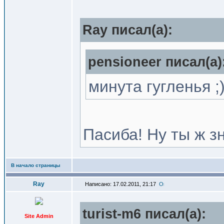
Ray писал(a):
pensioneer писал(a)
минута гугленья ;
Пасиба! Ну ты ж зн
В начало страницы
Ray
Написано: 17.02.2011, 21:17
turist-m6 писал(a):
Site Admin