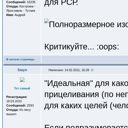
для РСР.
Сообщений:
16236
Откуда:
Кострома -
Ярославль - Тутаев
Имя:
Андрей
Критикуйте... :oops:
В начало страницы
Stayn
Написано: 14.02.2011, 16:28
"Идеальная" для како
Тот самый
прицеливания (по неп
Регистрация:
18.03.2010
для каких целей (чело
Сообщений:
2593
Откуда:
Из лесу
вышел
Если подразумеваетс