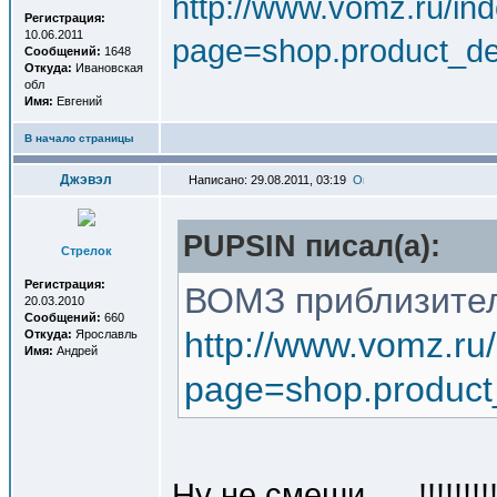
http://www.vomz.ru/in
Регистрация:
10.06.2011
page=shop.product_de
Сообщений:
1648
Откуда:
Ивановская
обл
Имя:
Евгений
В начало страницы
Джэвэл
Написано: 29.08.2011, 03:19
PUPSIN писал(a):
Стрелок
Регистрация:
ВОМЗ приблизител
20.03.2010
Сообщений:
660
http://www.vomz.ru
Откуда:
Ярославль
Имя:
Андрей
page=shop.product
Ну не смеши .... !!!!!!!!!