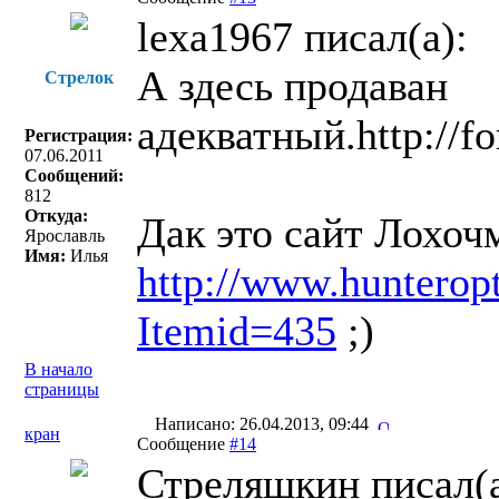
lexa1967 писал(a):
А здесь продаван
Стрелок
адекватный.http://fo
Регистрация:
07.06.2011
Сообщений:
812
Откуда:
Дак это сайт Лохоч
Ярославль
Имя:
Илья
http://www.hunterop
Itemid=435
;)
В начало
страницы
Написано: 26.04.2013, 09:44
кран
Сообщение
#14
Стреляшкин писал(a