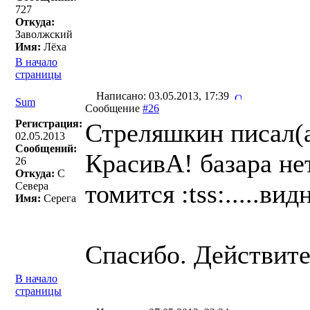
727
Откуда:
Заволжский
Имя:
Лёха
В начало
страницы
Написано: 03.05.2013, 17:39
Sum
Сообщение
#26
Регистрация:
Стреляшкин писал(a
02.05.2013
Сообщений:
КрасивА! базара нет
26
Откуда:
С
томится :tss:.....в
Севера
Имя:
Серега
Спасибо. Действите
В начало
страницы