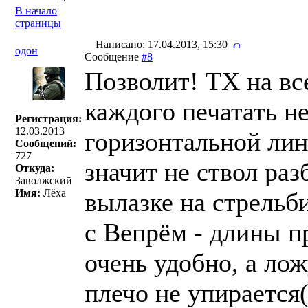
В начало
страницы
Написано: 17.04.2013, 15:30
одон
Сообщение
#8
Позволит! ТХ на все
каждого печатать не
Регистрация:
12.03.2013
горизонтальной лин
Сообщений:
727
значит не ствол раз
Откуда:
Заволжский
Имя:
Лёха
вылазке на стрельб
с Вепрём - длины пр
очень удобно, а лож
плечо не упирается