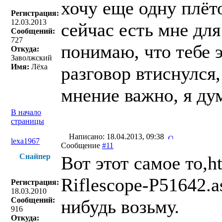
хочу еще одну плёто
Регистрация:
12.03.2013
сейчас есть мне для
Сообщений:
727
понимаю, что тебе э
Откуда:
Заволжский
Имя:
Лёха
разговор втиснулся,
мнение важно, я ду
В начало
страницы
Написано: 18.04.2013, 09:38
lexa1967
Сообщение
#11
Снайпер
Вот этот самое то,
Riflescope-P51642.a
Регистрация:
18.03.2010
Сообщений:
нибудь возьму.
916
Откуда: