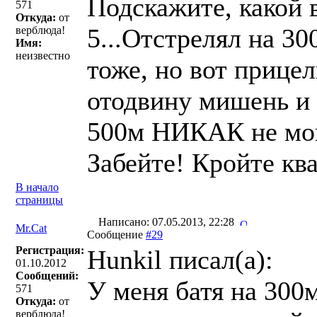
Подскажите, какой 
571
Откуда:
от
5...Отстрелял на 3
верблюда!
Имя:
неизвестно
тоже, но вот прицел
отодвину мишень и 
500м НИКАК не могу
Забейте! Кройте кв
В начало
страницы
Написано: 07.05.2013, 22:28
Mr.Cat
Сообщение
#29
Регистрация:
Hunkil писал(a):
01.10.2012
Сообщений:
У меня батя на 300м
571
Откуда:
от
верблюда!