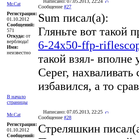
Написано: 07.05.2013, 22:24
Mr.Cat
Сообщение
#27
Регистрация:
Sum писал(a):
01.10.2012
Сообщений:
Гляньте вот такой 
571
Откуда:
от
6-24x50-ffp-riflescop
верблюда!
Имя:
неизвестно
такой взял- вполне
Серег, нахваливать 
избавился, а то сра
В начало
страницы
Написано: 07.05.2013, 22:25
Mr.Cat
Сообщение
#28
Регистрация:
Стреляшкин писал(a
01.10.2012
Сообщений: