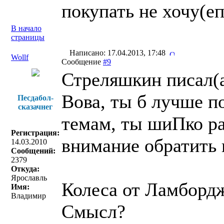
покупать не хочу(еп
В начало
страницы
Написано: 17.04.2013, 17:48
Wollf
Сообщение
#9
Стреляшкин писал(a
Вова, ты б лучше по
Песдабол-
сказачнег
темам, ты шиПко ра
Регистрация:
внимание обратить в
14.03.2010
Сообщений:
2379
Откуда:
Ярославль
Колеса от Ламборд
Имя:
Владимир
Смысл?