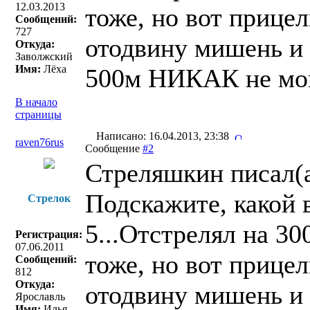
12.03.2013
тоже, но вот прицел
Сообщений:
727
отодвину мишень и 
Откуда:
Заволжский
Имя:
Лёха
500м НИКАК не могу
В начало
страницы
Написано: 16.04.2013, 23:38
raven76rus
Сообщение
#2
Стреляшкин писал(a
Подскажите, какой 
Стрелок
5...Отстрелял на 3
Регистрация:
07.06.2011
тоже, но вот прицел
Сообщений:
812
Откуда:
отодвину мишень и 
Ярославль
Имя:
Илья