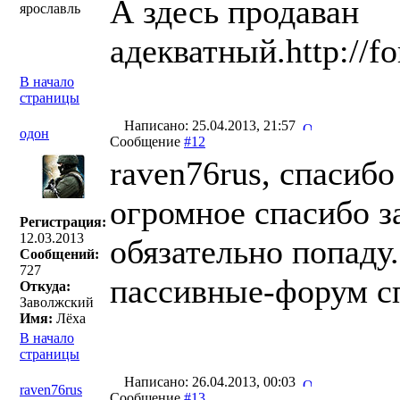
А здесь продаван
ярославль
адекватный.http://fo
В начало
страницы
Написано: 25.04.2013, 21:57
одон
Сообщение
#12
raven76rus, спасибо
огромное спасибо за
Регистрация:
12.03.2013
обязательно попаду
Сообщений:
727
пассивные-форум с
Откуда:
Заволжский
Имя:
Лёха
В начало
страницы
Написано: 26.04.2013, 00:03
raven76rus
Сообщение
#13