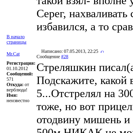
такой взял- вполне
Серег, нахваливать 
избавился, а то сра
В начало
страницы
Написано: 07.05.2013, 22:25
Mr.Cat
Сообщение
#28
Регистрация:
Стреляшкин писал(a
01.10.2012
Сообщений:
Подскажите, какой 
571
Откуда:
от
5...Отстрелял на 3
верблюда!
Имя:
неизвестно
тоже, но вот прицел
отодвину мишень и 
500м НИКАК не могу