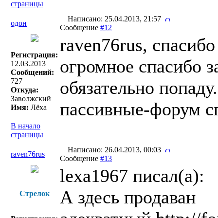
страницы
Написано: 25.04.2013, 21:57
одон
Сообщение
#12
raven76rus, спасибо
Регистрация:
огромное спасибо за
12.03.2013
Сообщений:
727
обязательно попаду
Откуда:
Заволжский
пассивные-форум с
Имя:
Лёха
В начало
страницы
Написано: 26.04.2013, 00:03
raven76rus
Сообщение
#13
lexa1967 писал(a):
А здесь продаван
Стрелок