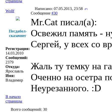
страницы
Написано: 07.05.2013, 23:58
Wollf
Сообщение
#30
Mr.Cat писал(a):
Освежил память - ну
Песдабол-
сказачнег
Сергей, у всех со вр
Регистрация:
14.03.2010
Сообщений:
2379
Жаль ту темку на га
Откуда:
Ярославль
Оченно на осетра п
Имя:
Владимир
Неурезанного. :D
В начало
страницы
Всего сообщений: 30