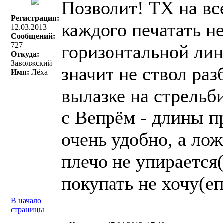
Позволит! ТХ на все
Регистрация:
каждого печатать не
12.03.2013
Сообщений:
727
горизонтальной лин
Откуда:
Заволжский
значит не ствол раз
Имя:
Лёха
вылазке на стрельб
с Вепрём - длины пр
очень удобно, а лож
плечо не упирается
покупать не хочу(еп
В начало
страницы