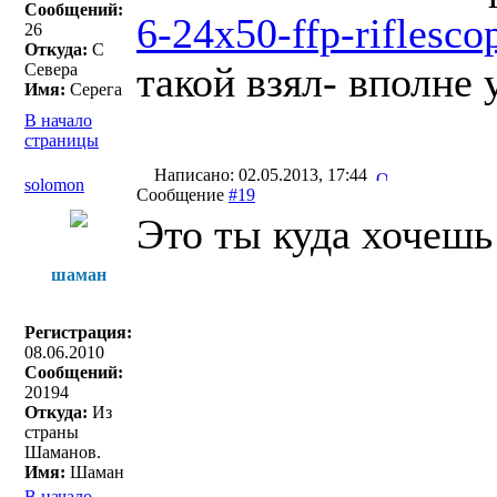
Сообщений:
6-24x50-ffp-riflescop
26
Откуда:
С
такой взял- вполне
Севера
Имя:
Серега
В начало
страницы
Написано: 02.05.2013, 17:44
solomon
Сообщение
#19
Это ты куда хочешь
шаман
Регистрация:
08.06.2010
Сообщений:
20194
Откуда:
Из
страны
Шаманов.
Имя:
Шаман
В начало