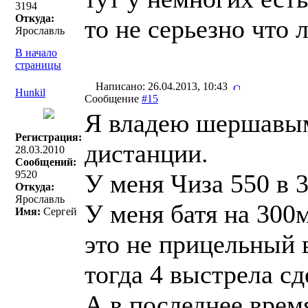
3194
Откуда:
то не серьезно что л
Ярославль
В начало
страницы
Написано: 26.04.2013, 10:43
Hunkil
Сообщение
#15
Я владею шершавым,
Регистрация:
дистанции.
28.03.2010
Сообщений:
9520
У меня Чиза 550 в 3
Откуда:
Ярославль
У меня батя на 300м
Имя:
Сергей
это не прицельный 
тогда 4 выстрела сд
А в последнее время