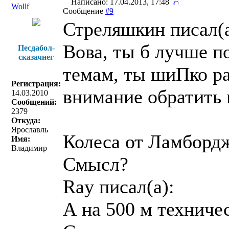
Написано: 17.04.2013, 17:48
Wollf
Сообщение
#9
Стреляшкин писал(a
Вова, ты б лучше по
Песдабол-
сказачнег
темам, ты шиПко ра
Регистрация:
внимание обратить в
14.03.2010
Сообщений:
2379
Откуда:
Ярославль
Колеса от Ламборд
Имя:
Владимир
Смысл?
Ray писал(a):
А на 500 м техничес