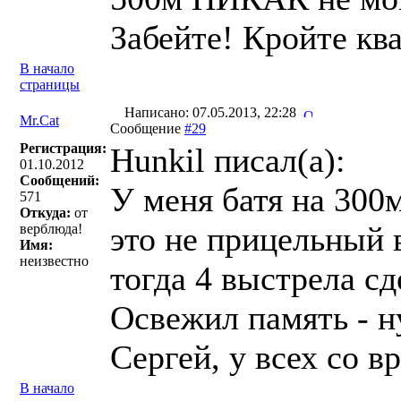
Забейте! Кройте кв
В начало
страницы
Написано: 07.05.2013, 22:28
Mr.Cat
Сообщение
#29
Регистрация:
Hunkil писал(a):
01.10.2012
Сообщений:
У меня батя на 300м
571
Откуда:
от
это не прицельный 
верблюда!
Имя:
неизвестно
тогда 4 выстрела сд
Освежил память - ну
Сергей, у всех со вр
В начало