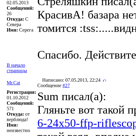
Стреляшкин писал(a
02.05.2013
Сообщений:
КрасивА! базара нет
26
Откуда:
С
томится :tss:.....в
Севера
Имя:
Серега
Спасибо. Действите
В начало
страницы
Написано: 07.05.2013, 22:24
Mr.Cat
Сообщение
#27
Регистрация:
Sum писал(a):
01.10.2012
Сообщений:
Гляньте вот такой 
571
Откуда:
от
6-24x50-ffp-riflescop
верблюда!
Имя:
неизвестно