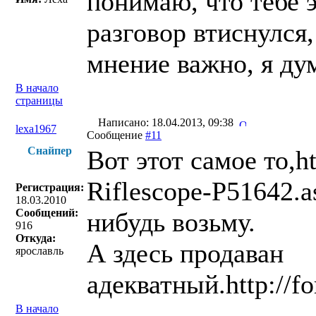
понимаю, что тебе э
разговор втиснулся,
мнение важно, я ду
В начало
страницы
Написано: 18.04.2013, 09:38
lexa1967
Сообщение
#11
Снайпер
Вот этот самое то,
Riflescope-P51642.a
Регистрация:
18.03.2010
Сообщений:
нибудь возьму.
916
Откуда:
А здесь продаван
ярославль
адекватный.http://fo
В начало