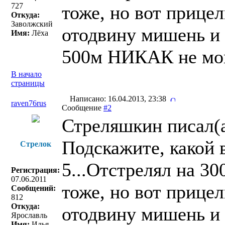
727
тоже, но вот прицел
Откуда:
Заволжский
отодвину мишень и 
Имя:
Лёха
500м НИКАК не могу
В начало
страницы
Написано: 16.04.2013, 23:38
raven76rus
Сообщение
#2
Стреляшкин писал(a
Подскажите, какой 
Стрелок
5...Отстрелял на 3
Регистрация:
07.06.2011
тоже, но вот прицел
Сообщений:
812
Откуда:
отодвину мишень и 
Ярославль
Имя:
Илья