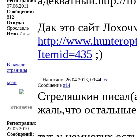
адекватный.http://fo
Регистрация:
07.06.2011
Сообщений:
812
Откуда:
Дак это сайт Лохоч
Ярославль
Имя:
Илья
http://www.hunterop
Itemid=435
;)
В начало
страницы
Написано: 26.04.2013, 09:44
кран
Сообщение
#14
Стреляшкин писал(a
жаль,что остальные
отключен
Регистрация:
27.05.2010
тут у немногих есть
Сообщений: