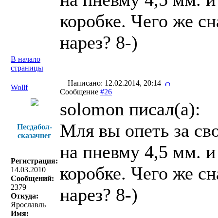
коробке. Чего же сн
нарез? 8-)
В начало
страницы
Написано: 12.02.2014, 20:14
Wollf
Сообщение
#26
solomon писал(a):
Мля вы опеть за сво
Песдабол-
сказачнег
на пневму 4,5 мм. и
Регистрация:
коробке. Чего же сн
14.03.2010
Сообщений:
2379
нарез? 8-)
Откуда:
Ярославль
Имя: