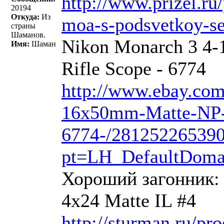
http://www.prizel.ru
20194
Откуда:
Из
moa-s-podsvetkoy-set
страны
Шаманов.
Nikon Monarch 3 4
Имя:
Шаман
Rifle Scope - 6774
http://www.ebay.co
16x50mm-Matte-NP-N
6774-/28125226539
pt=LH_DefaultDoma
Хороший загонник: 
4x24 Matte IL #4
http://sturman.ru/pr