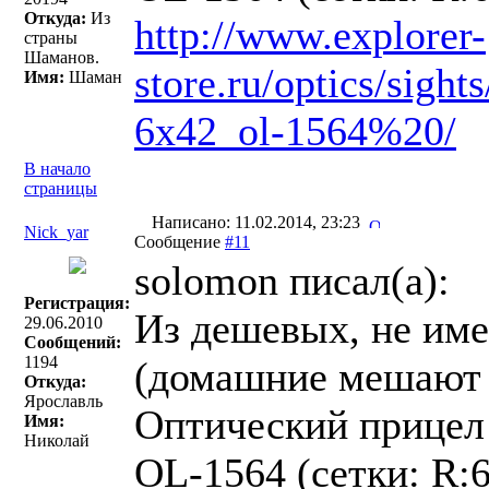
Откуда:
Из
http://www.explorer-
страны
Шаманов.
store.ru/optics/sight
Имя:
Шаман
6x42_ol-1564%20/
В начало
страницы
Написано: 11.02.2014, 23:23
Nick_yar
Сообщение
#11
solomon писал(a):
Регистрация:
Из дешевых, не име
29.06.2010
Сообщений:
1194
(домашние мешают 
Откуда:
Ярославль
Оптический прицел
Имя:
Николай
OL-1564 (сетки: R: