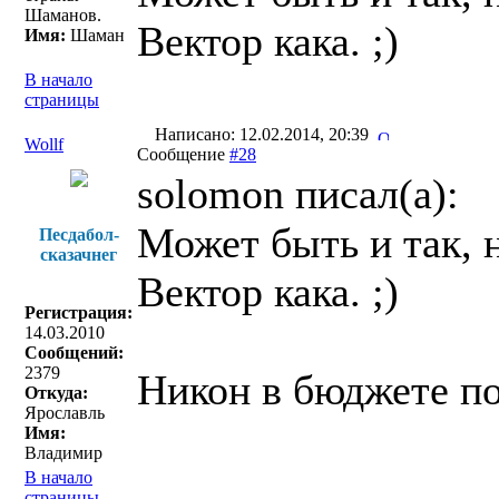
Шаманов.
Вектор кака. ;)
Имя:
Шаман
В начало
страницы
Написано: 12.02.2014, 20:39
Wollf
Сообщение
#28
solomon писал(a):
Может быть и так, 
Песдабол-
сказачнег
Вектор кака. ;)
Регистрация:
14.03.2010
Сообщений:
2379
Никон в бюджете по
Откуда:
Ярославль
Имя:
Владимир
В начало
страницы