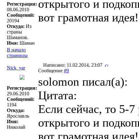
открытого и подкоп
Регистрация:
08.06.2010
вот грамотная идея!
Сообщений:
20194
Откуда:
Из
страны
Шаманов.
Имя:
Шаман
В начало
страницы
Написано: 11.02.2014, 23:07
Nick_yar
Сообщение
#9
solomon писал(a):
Регистрация:
Цитата:
29.06.2010
Сообщений:
1194
Если сейчас, то 5-7
Откуда:
Ярославль
открытого и подкоп
Имя:
Николай
вот грамотная идея!