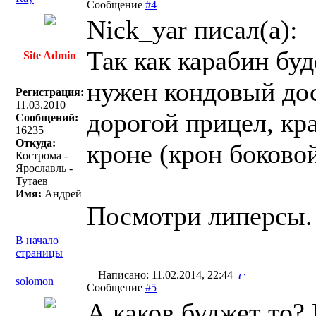
Сообщение
#4
Nick_yar писал(a):
Так как карабин буд
Site Admin
нужен кондовый дос
Регистрация:
11.03.2010
дорогой прицел, кр
Сообщений:
16235
Откуда:
кроне (крон боковой
Кострома -
Ярославль -
Тутаев
Имя:
Андрей
Посмотри липерсы.
В начало
страницы
Написано: 11.02.2014, 22:44
solomon
Сообщение
#5
А каков буджет то? 