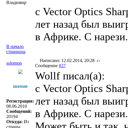
Владимир
с Vector Optics Sha
лет назад был выиг
в Африке. С нарези.
В начало
страницы
Написано: 12.02.2014, 20:28
solomon
Сообщение
#27
Wollf писал(a):
с Vector Optics Sha
шаман
лет назад был выиг
Регистрация:
08.06.2010
в Африке. С нарези.
Сообщений:
20194
Откуда:
Из
Может быть и так, 
страны