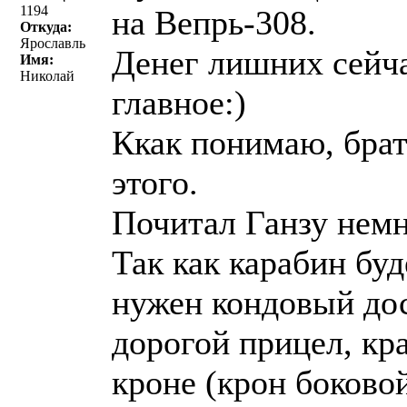
1194
на Вепрь-308.
Откуда:
Ярославль
Денег лишних сейча
Имя:
Николай
главное:)
Ккак понимаю, брат
этого.
Почитал Ганзу немн
Так как карабин буд
нужен кондовый дос
дорогой прицел, кр
кроне (крон боковой