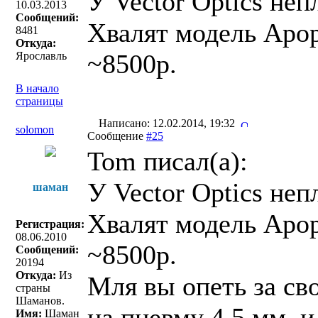
У Vector Optics непл
10.03.2013
Сообщений:
Хвалят модель Apop
8481
Откуда:
~8500р.
Ярославль
В начало
страницы
Написано: 12.02.2014, 19:32
solomon
Сообщение
#25
Tom писал(a):
У Vector Optics непл
шаман
Хвалят модель Apop
Регистрация:
08.06.2010
~8500р.
Сообщений:
20194
Откуда:
Из
Мля вы опеть за сво
страны
Шаманов.
на пневму 4,5 мм. и
Имя:
Шаман