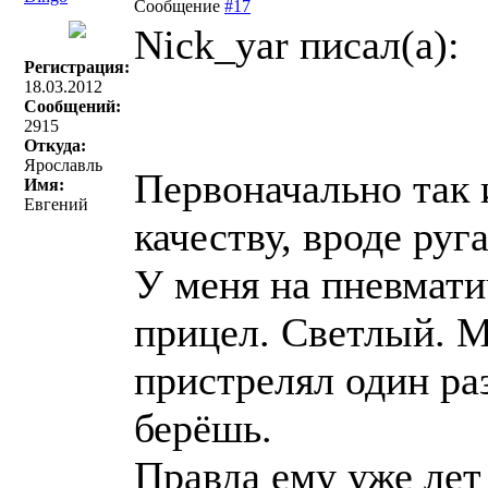
Сообщение
#17
Nick_yar писал(a):
Регистрация:
18.03.2012
Сообщений:
2915
Откуда:
Ярославль
Первоначально так 
Имя:
Евгений
качеству, вроде руг
У меня на пневмати
прицел. Светлый. М
пристрелял один раз
берёшь.
Правда ему уже лет