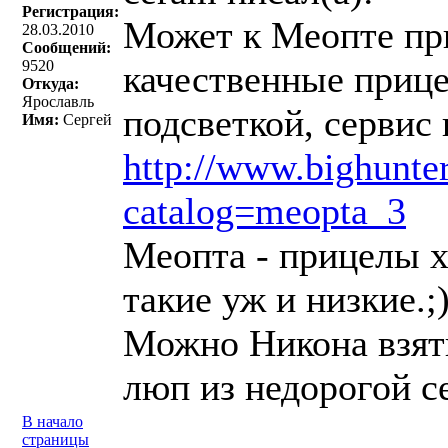
Регистрация:
Может к Меопте при
28.03.2010
Сообщений:
9520
качественные прице
Откуда:
Ярославль
подсветкой, сервис 
Имя:
Сергей
http://www.bighunter
catalog=meopta_3
Меопта - прицелы х
такие уж и низкие.;
Можно Никона взять
люп из недорогой се
В начало
страницы