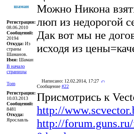
Можно Никона взять
шаман
люп из недорогой се
Регистрация:
08.06.2010
Дак вот мы не дого
Сообщений:
20194
Откуда:
Из
исходя из цены=каче
страны
Шаманов.
Имя:
Шаман
В начало
страницы
Написано: 12.02.2014, 17:27
Tom
Сообщение
#22
Регистрация:
Присмотрись к Vect
10.03.2013
Сообщений:
http://www.scvector.
8481
Откуда:
http://forum.guns.r
Ярославль