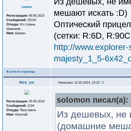
Из дешевых, не им
шаман
мешают искать :D)
Регистрация:
08.06.2010
Сообщений:
20194
Оптический прицел
Откуда:
Из страны
Шаманов.
(сетки: R:6D, R:90C
Имя:
Шаман
http://www.explorer-s
majesty_1_5-6x42_
В начало страницы
Nick_yar
Написано: 11.02.2014, 23:23
solomon писал(a):
Регистрация:
29.06.2010
Сообщений:
1194
Откуда:
Ярославль
Из дешевых, не 
Имя:
Николай
(домашние меша