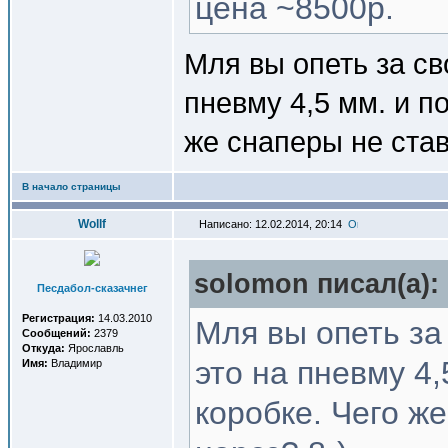
цена ~8500р.
Мля вы опеть за сво
пневму 4,5 мм. и п
же снаперы не став
В начало страницы
Wollf
Написано: 12.02.2014, 20:14
solomon писал(a):
Песдабол-сказачнег
Регистрация:
14.03.2010
Мля вы опеть за 
Сообщений:
2379
Откуда:
Ярославль
это на пневму 4,
Имя:
Владимир
коробке. Чего же