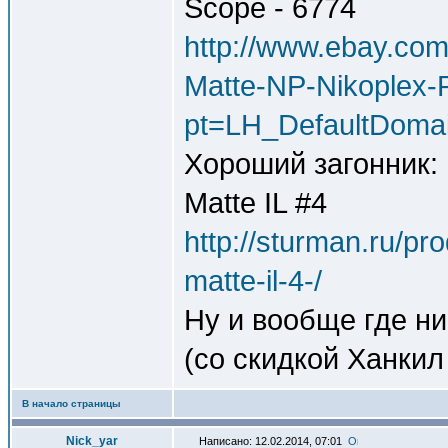
Scope - 6774
http://www.ebay.co
Matte-NP-Nikoplex-
pt=LH_DefaultDoma
Хороший загонник: 
Matte IL #4
http://sturman.ru/pr
matte-il-4-/
Ну и вообще где ни
(со скидкой Ханкил
В начало страницы
Nick_yar
Написано: 12.02.2014, 07:01