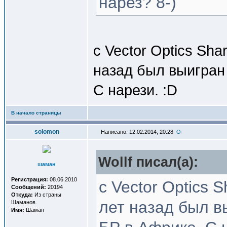
нарез? 8-)
с Vector Optics Sha
назад был выигран 
С нарези. :D
В начало страницы
solomon
Написано: 12.02.2014, 20:28
Wollf писал(a):
шаман
Регистрация:
08.06.2010
с Vector Optics 
Сообщений:
20194
Откуда:
Из страны
лет назад был в
Шаманов.
Имя:
Шаман