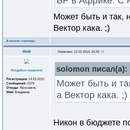
БР в Африке. С 
Может быть и так, 
Вектор кака. ;)
В начало страницы
Wollf
Написано: 12.02.2014, 20:39
solomon писал(a):
Песдабол-сказачнег
Регистрация:
14.03.2010
Может быть и так
Сообщений:
2379
Откуда:
Ярославль
а Вектор кака. ;)
Имя:
Владимир
Никон в бюджете п