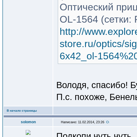
Оптический приц
OL-1564 (сетки: 
http://www.explor
store.ru/optics/s
6x42_ol-1564%20
Володя, спасибо! Б
П.с. похоже, Бенел
В начало страницы
solomon
Написано: 11.02.2014, 23:26
Подкопи чуть чуть,