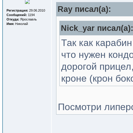
Ray писал(a):
Регистрация:
29.06.2010
Сообщений:
1194
Откуда:
Ярославль
Имя:
Николай
Nick_yar писал(a)
Так как карабин
что нужен конд
дорогой прицел,
кроне (крон бок
Посмотри липер