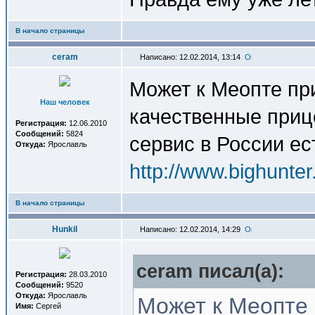
В начало страницы
ceram
Написано: 12.02.2014, 13:14
Может к Меопте пр
Наш человек
качественные прице
Регистрация:
12.06.2010
Сообщений:
5824
сервис в России ес
Откуда:
Ярославль
http://www.bighunte
В начало страницы
Hunkil
Написано: 12.02.2014, 14:29
ceram писал(a):
Регистрация:
28.03.2010
Сообщений:
9520
Откуда:
Ярославль
Может к Меопте 
Имя:
Сергей