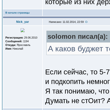
которые из них де
В начало страницы
Nick_yar
Написано: 11.02.2014, 22:59
solomon писал(a):
Регистрация:
29.06.2010
Сообщений:
1194
Откуда:
Ярославль
А каков буджет т
Имя:
Николай
Если сейчас, то 5-
и подкопить немно
Я так понимаю, чт
Думать не стОит? 