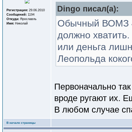
Dingo писал(a):
Регистрация:
29.06.2010
Сообщений:
1194
Откуда:
Ярославль
Обычный ВОМЗ 4
Имя:
Николай
должно хватить.
или деньга лишн
Леопольда коког
Первоначально так 
вроде ругают их. 
В любом случае спа
В начало страницы