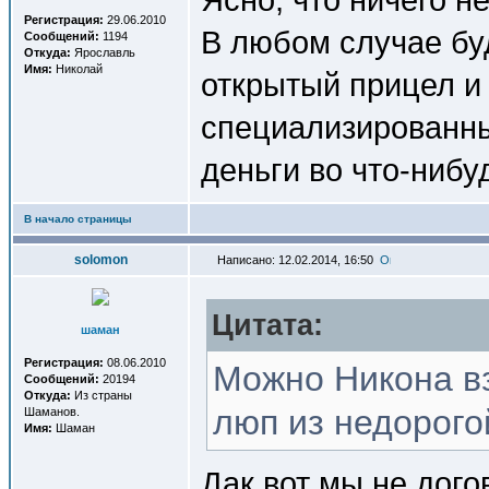
Регистрация:
29.06.2010
В любом случае бу
Сообщений:
1194
Откуда:
Ярославль
Имя:
Николай
открытый прицел и 
специализированны
деньги во что-нибу
В начало страницы
solomon
Написано: 12.02.2014, 16:50
Цитата:
шаман
Регистрация:
08.06.2010
Можно Никона вз
Сообщений:
20194
Откуда:
Из страны
люп из недорогой
Шаманов.
Имя:
Шаман
Дак вот мы не дого