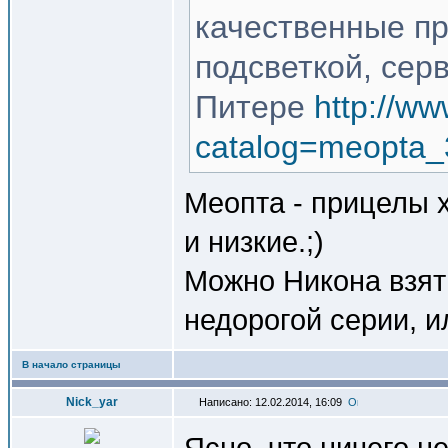
качественные пр
подсветкой, серв
Питере
http://ww
catalog=meopta_
Меопта - прицелы х
и низкие.;)
Можно Никона взят
недорогой серии, и
В начало страницы
Nick_yar
Написано: 12.02.2014, 16:09
Ясно, что ничего не