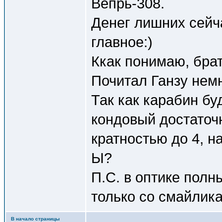
Вепрь-308.
Денег лишних сейча
главное:)
Ккак понимаю, брат
Почитал Ганзу немн
Так как карабин бу
кондовый достаточн
кратностью до 4, н
Ы?
П.С. в оптике полн
только со смайлика
В начало страницы