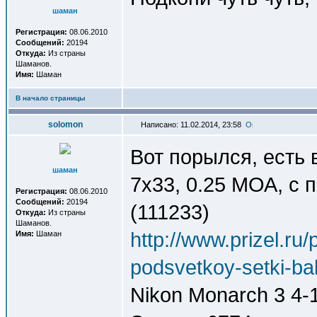
шаман
Регистрация:
08.06.2010
Сообщений:
20194
Откуда:
Из страны
Шаманов.
Имя:
Шаман
В начало страницы
solomon
Написано: 11.02.2014, 23:58
Вот порылся, есть
шаман
7x33, 0.25 МОА, с по
Регистрация:
08.06.2010
Сообщений:
20194
(111233)
Откуда:
Из страны
Шаманов.
http://www.prizel.ru
Имя:
Шаман
podsvetkoy-setki-ball
Nikon Monarch 3 4-