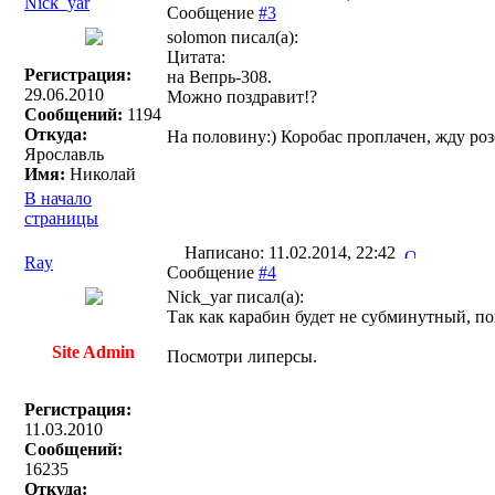
Nick_yar
Сообщение
#3
solomon писал(a):
Цитата:
Регистрация:
на Вепрь-308.
29.06.2010
Можно поздравит!?
Сообщений:
1194
Откуда:
На половину:) Коробас проплачен, жду роз
Ярославль
Имя:
Николай
В начало
страницы
Написано: 11.02.2014, 22:42
Ray
Сообщение
#4
Nick_yar писал(a):
Так как карабин будет не субминутный, по
Site Admin
Посмотри липерсы.
Регистрация:
11.03.2010
Сообщений:
16235
Откуда: