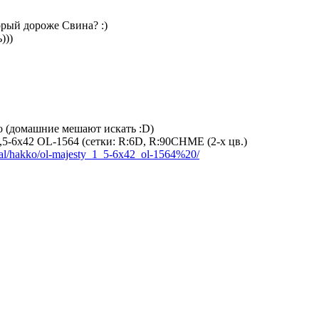
орый дороже Свина? :)
)))
о (домашние мешают искать :D)
-6x42 OL-1564 (сетки: R:6D, R:90CHME (2-x цв.)
tical/hakko/ol-majesty_1_5-6x42_ol-1564%20/