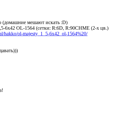
о (домашние мешают искать :D)
-6x42 OL-1564 (сетки: R:6D, R:90CHME (2-x цв.)
tical/hakko/ol-majesty_1_5-6x42_ol-1564%20/
давать)))
а!