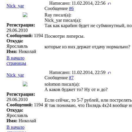
Написано: 11.02.2014, 22:56
Nick_yar
Сообщение
#6
Ray писал(a):
Nick_yar писал(a):
Регистрация:
Так как карабин будет не субминутный, по
29.06.2010
Сообщений:
1194
Посмотри липерсы.
Откуда:
Ярославль
которые из них держат отдачу нормально?
Имя:
Николай
В начало
страницы
Написано: 11.02.2014, 22:59
Nick_yar
Сообщение
#7
solomon писал(a):
А каков буджет то? Ну от и до?
Регистрация:
29.06.2010
Если сейчас, то 5-7 рублей, или пострелят
Сообщений:
1194
Я так понимаю, что Пилядь 4х24 вообще 
Откуда:
Ярославль
Имя:
Николай
В начало