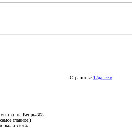
Страницы:
1
2
далее »
 оптики на Вепрь-308.
самое главное:)
и около этого.