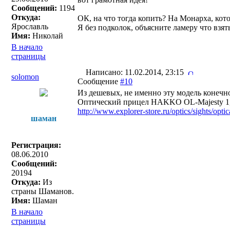
Сообщений:
1194
Откуда:
ОК, на что тогда копить? На Монарха, кот
Ярославль
Я без подколок, объясните ламеру что взять
Имя:
Николай
В начало
страницы
Написано: 11.02.2014, 23:15
solomon
Сообщение
#10
Из дешевых, не именно эту модель конечн
Оптический прицел HAKKO OL-Majesty 1,5
http://www.explorer-store.ru/optics/sights/op
шаман
Регистрация:
08.06.2010
Сообщений:
20194
Откуда:
Из
страны Шаманов.
Имя:
Шаман
В начало
страницы