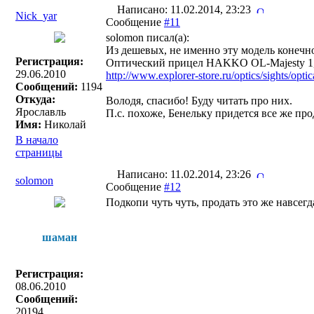
Написано: 11.02.2014, 23:23
Nick_yar
Сообщение
#11
solomon писал(a):
Из дешевых, не именно эту модель конечн
Регистрация:
Оптический прицел HAKKO OL-Majesty 1,5
29.06.2010
http://www.explorer-store.ru/optics/sights/op
Сообщений:
1194
Откуда:
Володя, спасибо! Буду читать про них.
Ярославль
П.с. похоже, Бенельку придется все же про
Имя:
Николай
В начало
страницы
Написано: 11.02.2014, 23:26
solomon
Сообщение
#12
Подкопи чуть чуть, продать это же навсегд
шаман
Регистрация:
08.06.2010
Сообщений:
20194