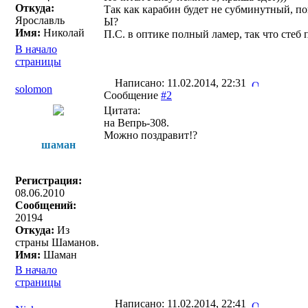
Откуда:
Так как карабин будет не субминутный, по
Ярославль
Ы?
Имя:
Николай
П.С. в оптике полный ламер, так что стеб 
В начало
страницы
Написано: 11.02.2014, 22:31
solomon
Сообщение
#2
Цитата:
на Вепрь-308.
Можно поздравит!?
шаман
Регистрация:
08.06.2010
Сообщений:
20194
Откуда:
Из
страны Шаманов.
Имя:
Шаман
В начало
страницы
Написано: 11.02.2014, 22:41