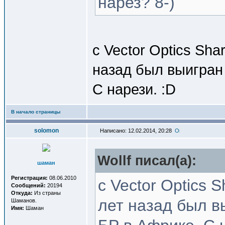
нарез? 8-)
с Vector Optics Sha
назад был выигран 
С нарези. :D
В начало страницы
solomon
Написано: 12.02.2014, 20:28
Wollf писал(a):
шаман
Регистрация:
08.06.2010
с Vector Optics 
Сообщений:
20194
Откуда:
Из страны
лет назад был в
Шаманов.
Имя:
Шаман