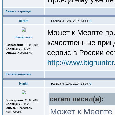
В начало страницы
ceram
Написано: 12.02.2014, 13:14
Может к Меопте пр
Наш человек
качественные прице
Регистрация:
12.06.2010
Сообщений:
5824
сервис в России ес
Откуда:
Ярославль
http://www.bighunte
В начало страницы
Hunkil
Написано: 12.02.2014, 14:29
ceram писал(a):
Регистрация:
28.03.2010
Сообщений:
9520
Откуда:
Ярославль
Может к Меопте 
Имя:
Сергей