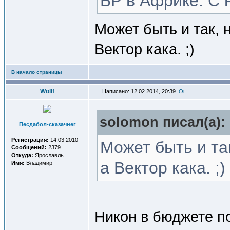
БР в Африке. С 
Может быть и так, 
Вектор кака. ;)
В начало страницы
Wollf
Написано: 12.02.2014, 20:39
solomon писал(a):
Песдабол-сказачнег
Регистрация:
14.03.2010
Может быть и так
Сообщений:
2379
Откуда:
Ярославль
а Вектор кака. ;)
Имя:
Владимир
Никон в бюджете п