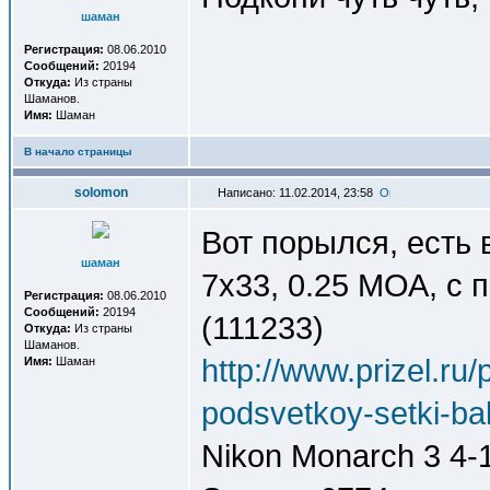
шаман
Регистрация:
08.06.2010
Сообщений:
20194
Откуда:
Из страны
Шаманов.
Имя:
Шаман
В начало страницы
solomon
Написано: 11.02.2014, 23:58
Вот порылся, есть
шаман
7x33, 0.25 МОА, с по
Регистрация:
08.06.2010
Сообщений:
20194
(111233)
Откуда:
Из страны
Шаманов.
http://www.prizel.ru
Имя:
Шаман
podsvetkoy-setki-ball
Nikon Monarch 3 4-