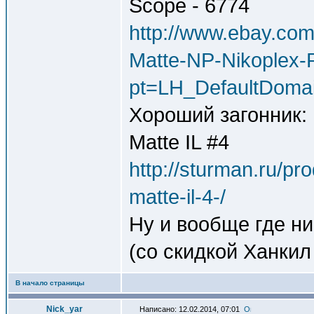
Scope - 6774
http://www.ebay.co
Matte-NP-Nikoplex-
pt=LH_DefaultDoma
Хороший загонник: 
Matte IL #4
http://sturman.ru/pr
matte-il-4-/
Ну и вообще где ни
(со скидкой Ханкил
В начало страницы
Nick_yar
Написано: 12.02.2014, 07:01