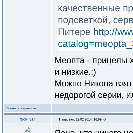
качественные пр
подсветкой, серв
Питере
http://ww
catalog=meopta_
Меопта - прицелы х
и низкие.;)
Можно Никона взят
недорогой серии, и
В начало страницы
Nick_yar
Написано: 12.02.2014, 16:09
Ясно, что ничего не