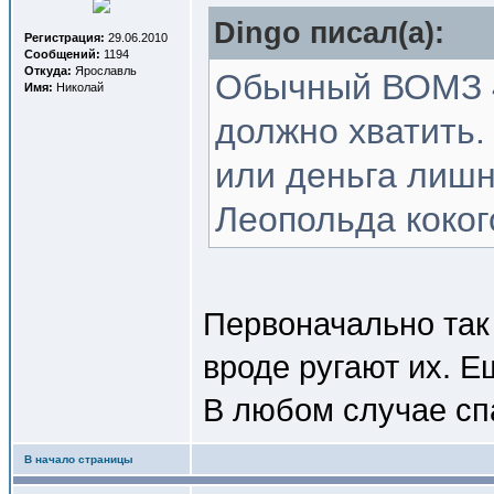
Dingo писал(a):
Регистрация:
29.06.2010
Сообщений:
1194
Откуда:
Ярославль
Обычный ВОМЗ 4
Имя:
Николай
должно хватить.
или деньга лишн
Леопольда коког
Первоначально так 
вроде ругают их. 
В любом случае спа
В начало страницы