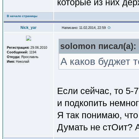
которые из них де
В начало страницы
Nick_yar
Написано: 11.02.2014, 22:59
solomon писал(a):
Регистрация:
29.06.2010
Сообщений:
1194
Откуда:
Ярославль
А каков буджет т
Имя:
Николай
Если сейчас, то 5-
и подкопить немно
Я так понимаю, чт
Думать не стОит? 