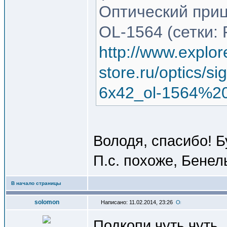
Оптический приц
OL-1564 (сетки: 
http://www.explor
store.ru/optics/s
6x42_ol-1564%20
Володя, спасибо! Б
П.с. похоже, Бенел
В начало страницы
solomon
Написано: 11.02.2014, 23:26
Подкопи чуть чуть,