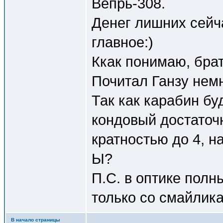
Вепрь-308.
Денег лишних сейча
главное:)
Ккак понимаю, брат
Почитал Ганзу немн
Так как карабин бу
кондовый достаточн
кратностью до 4, н
Ы?
П.С. в оптике полн
только со смайлика
В начало страницы