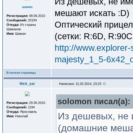
Из дешевых, не им
шаман
мешают искать :D)
Регистрация:
08.06.2010
Сообщений:
20194
Оптический прицел
Откуда:
Из страны
Шаманов.
(сетки: R:6D, R:90C
Имя:
Шаман
http://www.explorer-s
majesty_1_5-6x42_
В начало страницы
Nick_yar
Написано: 11.02.2014, 23:23
solomon писал(a):
Регистрация:
29.06.2010
Сообщений:
1194
Откуда:
Ярославль
Из дешевых, не 
Имя:
Николай
(домашние меша