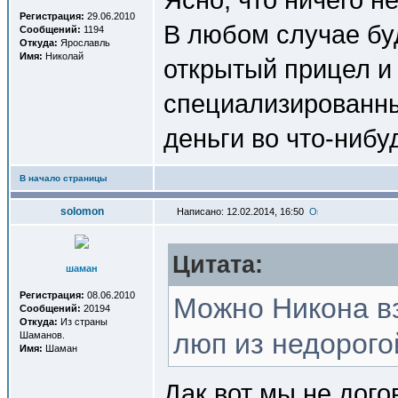
Регистрация:
29.06.2010
В любом случае бу
Сообщений:
1194
Откуда:
Ярославль
Имя:
Николай
открытый прицел и 
специализированны
деньги во что-нибу
В начало страницы
solomon
Написано: 12.02.2014, 16:50
Цитата:
шаман
Регистрация:
08.06.2010
Можно Никона вз
Сообщений:
20194
Откуда:
Из страны
люп из недорогой
Шаманов.
Имя:
Шаман
Дак вот мы не дого