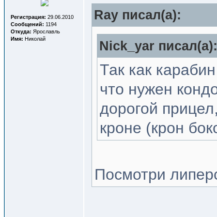
Ray писал(a):
Регистрация:
29.06.2010
Сообщений:
1194
Откуда:
Ярославль
Имя:
Николай
Nick_yar писал(a)
Так как карабин
что нужен конд
дорогой прицел,
кроне (крон бок
Посмотри липер