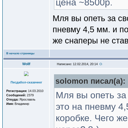
цена ~8500р.
Мля вы опеть за сво
пневму 4,5 мм. и п
же снаперы не став
В начало страницы
Wollf
Написано: 12.02.2014, 20:14
solomon писал(a):
Песдабол-сказачнег
Регистрация:
14.03.2010
Мля вы опеть за 
Сообщений:
2379
Откуда:
Ярославль
это на пневму 4,
Имя:
Владимир
коробке. Чего же